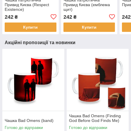
Привид Києва (Respect
Привид Києва (емблема
Прив
Existence)
щит)
242
242
242
₴
₴
Купити
Купити
Акційні пропозиції та новинки
Чашка Bad Omens (Finding
Чашка Bad Omens (band)
God Before God Finds Me)
Готово до відправки
Готово до відправки