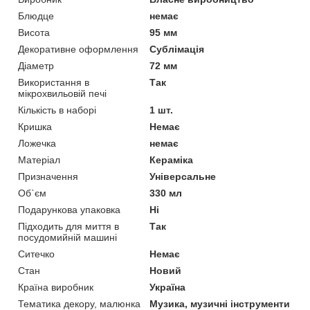
Блюдце
немає
Висота
95 мм
Декоративне оформлення
Сублімація
Діаметр
72 мм
Використання в
Так
мікрохвильовій печі
Кількість в наборі
1 шт.
Кришка
Немає
Ложечка
немає
Матеріал
Кераміка
Призначення
Універсальне
Об`єм
330 мл
Подарункова упаковка
Ні
Підходить для миття в
Так
посудомийній машині
Ситечко
Немає
Стан
Новий
Країна виробник
Україна
Тематика декору, малюнка
Музика, музичні інструменти