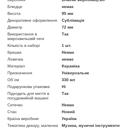
Блюдце
немає
Висота
95 мм
Декоративне оформлення
Сублімація
Діаметр
72 мм
Використання в
Так
мікрохвильовій печі
Кількість в наборі
1 шт.
Кришка
Немає
Ложечка
немає
Матеріал
Кераміка
Призначення
Універсальне
Об`єм
330 мл
Подарункова упаковка
Ні
Підходить для миття в
Так
посудомийній машині
Ситечко
Немає
Стан
Новий
Країна виробник
Україна
Тематика декору, малюнка
Музика, музичні інструменти