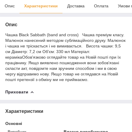
Опис
Характеристики
Доставка
Оплата
Умови 
Опис
Чашка Black Sabbath (band and cross) Чашка преміум класу.
Малюнок нанесений методом сублімаційного друку. Малюнок
і чашка не тріскається і не вимивається. Висота чашки: 9,5
см Діаметр: 7,2 см Об'єм: 330 мл Матеріал:
керамікаОбов'язково оглядайте товар на Новій пошті при їх
працівнику. Якщо виявлено пошкодження вони зобов'язані
скласти акт, повідомте нам зручним способом і ми в свою
чергу відправимо нову. Якщо товар не оглядався на Новій
пошті претензії з обміну ми не приймаємо.
Приховати
Характеристики
Основні
Виробник
Власне виробництво