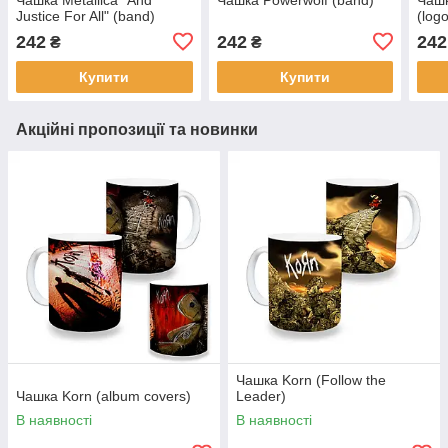
Justice For All" (band)
(log
242
242
242
₴
₴
Купити
Купити
Акційні пропозиції та новинки
Чашка Korn (Follow the
Чашка Korn (album covers)
Leader)
В наявності
В наявності