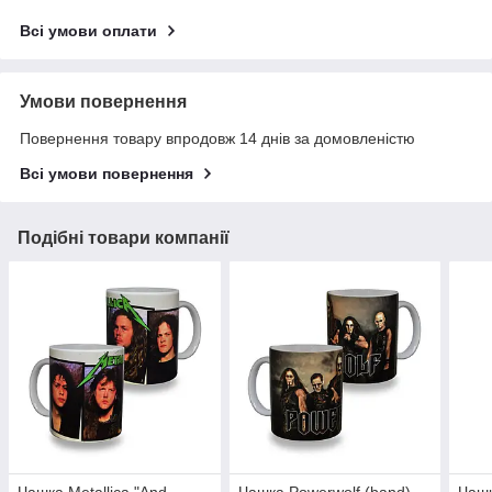
Всі умови оплати
Умови повернення
Повернення товару впродовж 14 днів за домовленістю
Всі умови повернення
Подібні товари компанії
Чашка Metallica "And
Чашка Powerwolf (band)
Чашк