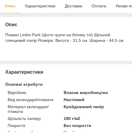
Опис
Характеристики
Доставка
Оплата
Умови п
Опис
Плакат
Linkin Park (фото групи на білому тлі) Щільний
глянцевий папір Розміри: Висота - 31,5 см. Ширина - 44,5 см.
Характеристики
Основні атрибути
Виробник
Власне виробництво
Вид календаря/плаката
Настінний
Матеріал календаря/
Крейдований папір
плаката
Щільність паперу
180 г/м2
Покриття
Без покриття