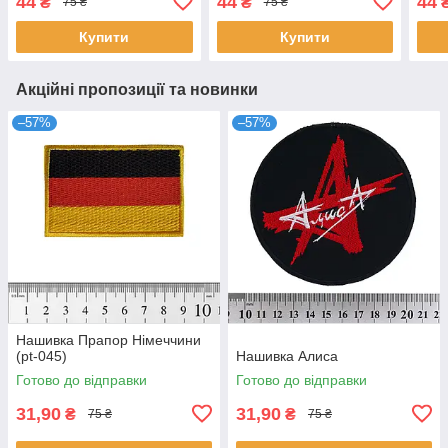
44
44
44
₴
₴
75 ₴
75 ₴
Купити
Купити
Акційні пропозиції та новинки
–57%
–57%
Нашивка Прапор Німеччини
(pt-045)
Нашивка Алиса
Готово до відправки
Готово до відправки
31,90
31,90
₴
₴
75 ₴
75 ₴