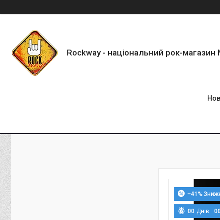
Rockway - національний рок-магазин
Нов
–41%
0
0
Днів
0