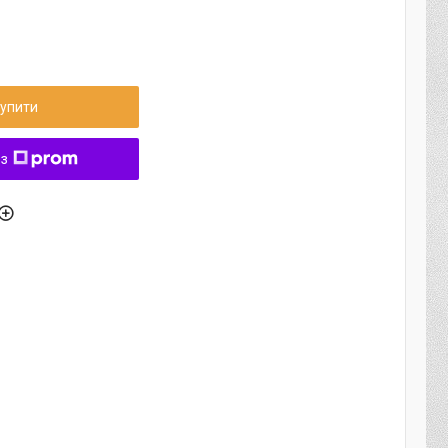
упити
 з