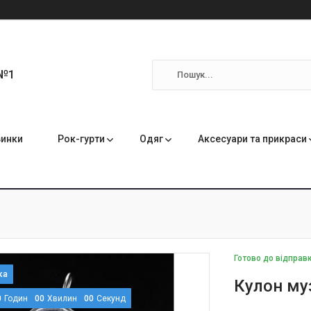
 №1
инки
Рок-гурти
Одяг
Аксесуари та прикраси
Готово до відправ
Кулон му
0
Годин
0
0
Хвилин
0
0
Секунд