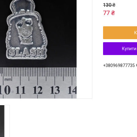
130 ₴
77 ₴
К
Купити
+380969877735