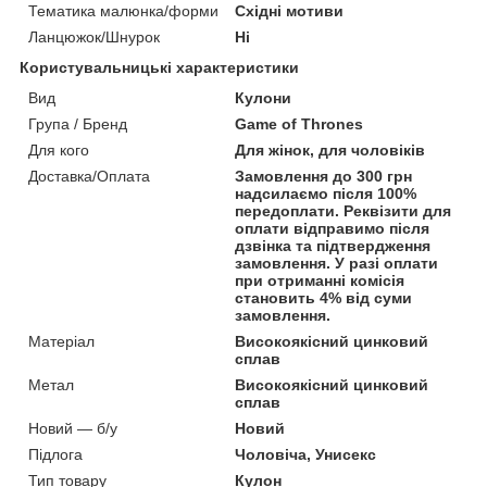
Тематика малюнка/форми
Східні мотиви
Ланцюжок/Шнурок
Ні
Користувальницькі характеристики
Вид
Кулони
Група / Бренд
Game of Thrones
Для кого
Для жінок, для чоловіків
Доставка/Оплата
Замовлення до 300 грн
надсилаємо після 100%
передоплати. Реквізити для
оплати відправимо після
дзвінка та підтвердження
замовлення. У разі оплати
при отриманні комісія
становить 4% від суми
замовлення.
Матеріал
Високоякісний цинковий
сплав
Метал
Високоякісний цинковий
сплав
Новий — б/у
Новий
Підлога
Чоловіча, Унисекс
Тип товару
Кулон