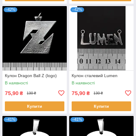
–42%
–42%
Кулон Dragon Ball Z (logo)
Кулон сталевий Lumen
В наявності
В наявності
75,90
75,90
₴
₴
130 ₴
130 ₴
Купити
Купити
–41%
–41%