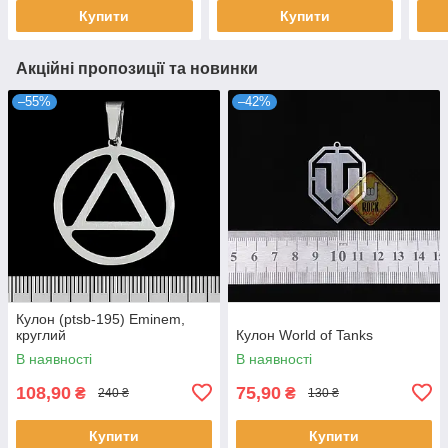
Купити
Купити
Акційні пропозиції та новинки
–55%
–42%
Кулон (ptsb-195) Eminem,
круглий
Кулон World of Tanks
В наявності
В наявності
108,90
75,90
₴
₴
240 ₴
130 ₴
Купити
Купити