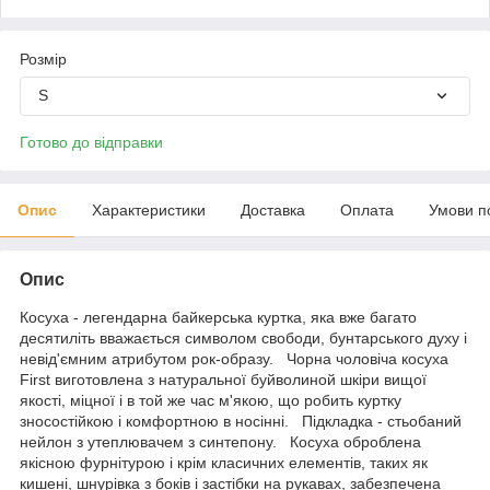
Розмір
S
Готово до відправки
Опис
Характеристики
Доставка
Оплата
Умови п
Опис
Косуха - легендарна байкерська куртка, яка вже багато
десятиліть вважається символом свободи, бунтарського духу і
невід'ємним атрибутом рок-образу. Чорна чоловіча косуха
First виготовлена з натуральної буйволиной шкіри вищої
якості, міцної і в той же час м'якою, що робить куртку
зносостійкою і комфортною в носінні. Підкладка - стьобаний
нейлон з утеплювачем з синтепону. Косуха оброблена
якісною фурнітурою і крім класичних елементів, таких як
кишені, шнурівка з боків і застібки на рукавах, забезпечена