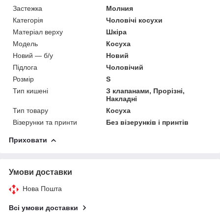
Застежка
Молния
Категорія
Чоловічі косухи
Матеріал верху
Шкіра
Мoдель
Косуха
Новий — б/у
Новий
Підлога
Чоловічий
Розмір
S
Тип кишені
З клапанами, Прорізні,
Накладні
Тип товару
Косуха
Візерунки та принти
Без візерунків і принтів
Приховати
Умови доставки
Нова Пошта
Всі умови доставки