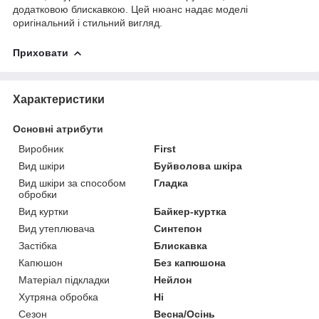
додатковою блискавкою. Цей нюанс надає моделі
оригінальний і стильний вигляд.
Приховати
Характеристики
Основні атрибути
Виробник
First
Вид шкіри
Буйволова шкіра
Вид шкіри за способом
Гладка
обробки
Вид куртки
Байкер-куртка
Вид утеплювача
Синтепон
Застібка
Блискавка
Капюшон
Без капюшона
Матеріал підкладки
Нейлон
Хутряна обробка
Ні
Сезон
Весна/Осінь