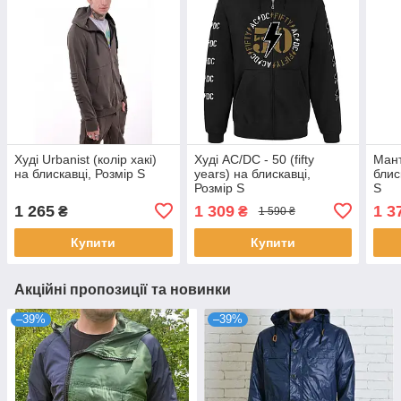
Худі Urbanist (колір хакі)
Худі AC/DC - 50 (fifty
Мант
на блискавці, Розмір S
years) на блискавці,
блис
Розмір S
S
1 265
1 309
1 3
₴
₴
1 590 ₴
Купити
Купити
Акційні пропозиції та новинки
–39%
–39%