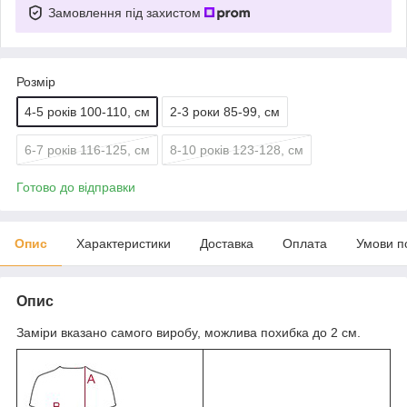
Замовлення під захистом
Розмір
4-5 років 100-110, см
2-3 роки 85-99, см
6-7 років 116-125, см
8-10 років 123-128, см
Готово до відправки
Опис
Характеристики
Доставка
Оплата
Умови п
Опис
Заміри вказано самого виробу, можлива похибка до 2 см.