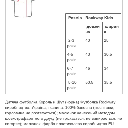
Розмір
Rockway Kids
довжи
ширин
на
а
2-3
40
28
роки
4-5
43
30,5
років
6-7
46
34
років
8-10
50,5
35,5
років
Дитяча футболка Король и Шут (чорна) Футболка Rockway
виробництво: Україна; тканина: 100% бавовна (якісні шви,
горловина не розтягується); малюнок нанесений методом
шовкотрафаретного друку (не тріскається, не випирається, не
вигоряє); малюнок: фарба пластизолева виробництва EU.