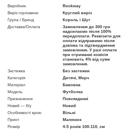
Виробник
Rockway
Виріз горловини
Круглий виріз
Група / Бренд
Король і Шут
Доставка/Оплата
Замовлення до 300 грн
надсилаємо після 100%
передоплати. Реквізити для
оплати відправимо після
дзвінка та підтвердження
замовлення. У разі оплати
при отриманні комісія
становить 4% від суми
замовлення.
Застежка
Без застежки
Категорія
Дитячі, Мерч
Матеріал
Бавовна
Мoдель
Футболка
Призначення
Повсякденні
Новий — б/у
Новий
Особливості крою
Вільні
Принт
Малюнок
Розмір
4-5 років 100-110, см