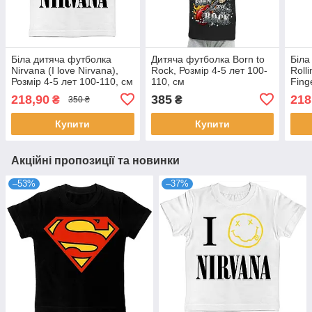
Біла дитяча футболка
Дитяча футболка Born to
Біла
Nirvana (I love Nirvana),
Rock, Розмір 4-5 лет 100-
Roll
Розмір 4-5 лет 100-110, см
110, см
Fing
116-
218,90
385
218
₴
₴
350 ₴
Купити
Купити
Акційні пропозиції та новинки
–53%
–37%