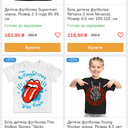
Дитяча футболка Superman
Біла дитяча футболка
чорна, Розмір 2-3 года 85-99,
Nirvana (I love Nirvana),
см
Розмір 4-5 лет 100-110, см
Готово до відправки
Готово до відправки
163,90
218,90
₴
₴
350 ₴
350 ₴
Купити
Купити
–37%
–22%
Біла дитяча футболка The
Дитяча футболка Young
Rolling Stones "Sticky
Rocker чорна, Розмір 4-5 лет