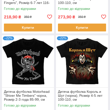
Fingers", Розмір 6-7 лет 116-
100-110, см
125, см
Готово до відправки
Готово до відправки
218,90
273,90
₴
₴
350 ₴
350 ₴
Купити
Купити
–22%
–22%
Дитяча футболка Motorhead
Дитяча футболка Король и
"Shiver Me Timbers" чорна,
Шут (чорна), Розмір 4-5 лет
Розмір 2-3 года 85-99, см
100-110, см
Готово до відправки
Готово до відправки