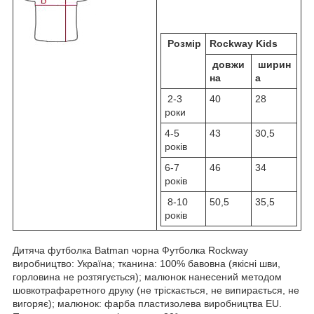
Розмір
Rockway Kids
довжи
ширин
на
а
2-3
40
28
роки
4-5
43
30,5
років
6-7
46
34
років
8-10
50,5
35,5
років
Дитяча футболка Batman чорна Футболка Rockway
виробництво: Україна; тканина: 100% бавовна (якісні шви,
горловина не розтягується); малюнок нанесений методом
шовкотрафаретного друку (не тріскається, не випирається, не
вигоряє); малюнок: фарба пластизолева виробництва EU.