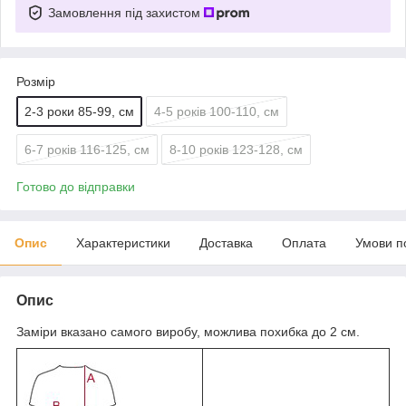
Замовлення під захистом
Розмір
2-3 роки 85-99, см
4-5 років 100-110, см
6-7 років 116-125, см
8-10 років 123-128, см
Готово до відправки
Опис
Характеристики
Доставка
Оплата
Умови п
Опис
Заміри вказано самого виробу, можлива похибка до 2 см.