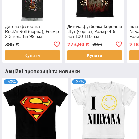
Дитяча футболка
Дитяча футболка Король и
Біла
Rock’n’Roll (чорна), Розмір
Шут (чорна), Розмір 4-5
Nirv
2-3 года 85-99, см
лет 100-110, см
Розм
385
273,90
218
₴
₴
350 ₴
Купити
Купити
Акційні пропозиції та новинки
–53%
–37%