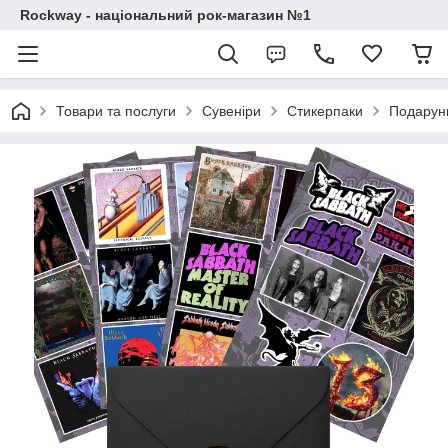
Rockway - національний рок-магазин №1
Товари та послуги
Сувеніри
Стикерпаки
Подарунк