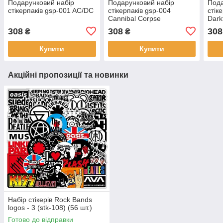
Подарунковий набір
Подарунковий набір
Пода
стікерпаків gsp-001 AC/DC
стікерпаків gsp-004
стік
Cannibal Corpse
Dark
308
308
308
₴
₴
Купити
Купити
Акційні пропозиції та новинки
Набір стікерів Rock Bands
logos - 3 (stk-108) (56 шт.)
Готово до відправки