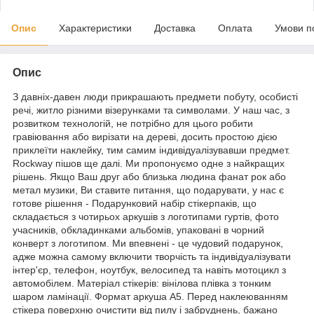
Опис
Характеристики
Доставка
Оплата
Умови п
Опис
З давніх-давен люди прикрашають предмети побуту, особисті
речі, житло різними візерунками та символами. У наш час, з
розвитком технологій, не потрібно для цього робити
гравіювання або вирізати на дереві, досить простою дією
приклеїти наклейку, тим самим індивідуалізувавши предмет.
Rockway пішов ще далі. Ми пропонуємо одне з найкращих
рішень. Якщо Ваш друг або близька людина фанат рок або
метал музики, Ви ставите питання, що подарувати, у нас є
готове рішення - Подарунковий набір стікерпаків, що
складається з чотирьох аркушів з логотипами гуртів, фото
учасників, обкладинками альбомів, упаковані в чорний
конверт з логотипом. Ми впевнені - це чудовий подарунок,
адже можна самому включити творчість та індивідуалізувати
інтер'єр, телефон, ноутбук, велосипед та навіть мотоцикл з
автомобілем. Матеріал стікерів: вінілова плівка з тонким
шаром ламінації. Формат аркуша А5. Перед наклеюванням
стікера поверхню очистити від пилу і забруднень, бажано