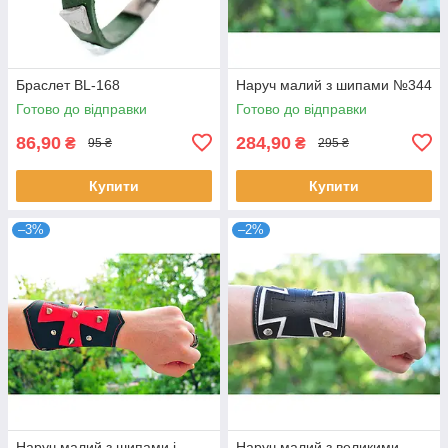
Браслет BL-168
Наруч малий з шипами №344
Готово до відправки
Готово до відправки
86,90
284,90
₴
₴
95 ₴
295 ₴
Купити
Купити
–3%
–2%
Наруч малий з шипами і
Наруч малий з великими