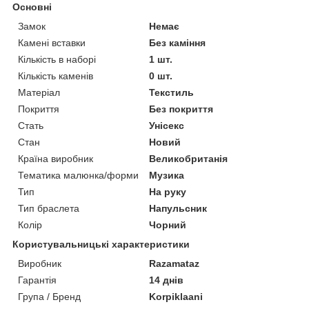
Основні
Замок
Немає
Камені вставки
Без каміння
Кількість в наборі
1 шт.
Кількість каменів
0 шт.
Матеріал
Текстиль
Покриття
Без покриття
Стать
Унісекс
Стан
Новий
Країна виробник
Великобританія
Тематика малюнка/форми
Музика
Тип
На руку
Тип браслета
Напульсник
Колір
Чорний
Користувальницькі характеристики
Виробник
Razamataz
Гарантія
14 днів
Група / Бренд
Korpiklaani