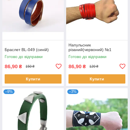
Напульсник
Браслет BL-049 (синій)
різаний(червоний) №1
Готово до відправки
Готово до відправки
86,90
86,90
₴
₴
150 ₴
120 ₴
Купити
Купити
–9%
–3%