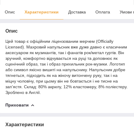
Опис
Характеристики
Доставка
Оплата
Умови 
Опис
Цей товар є офіційним ліцензованим мерчем (Officially
Licensed). Махровий напульсник вже дуже давно є класичним
аксесуаром як музикантів, так і фанатів рок/метал гуртів. Він
зручний, комфортно відчувається на руці та доповнює як
сценічний образ, так і образ прихильник рок-музики. Логотип
або символ якісно вишиті на напульснику. Напульсник добре
тягнеться, підходить як на жіночу витончену руку, так і на
міцну чоловічу, при цьому він не бовтається і не тисне на
зап'ястя. Склад: 80% акрилу, 12% еластомеру, 8% поліестеру.
Зроблено в Англії.
Приховати
Характеристики