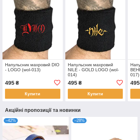
Напульсник махровий DIO
Напульсник махровий
Напу
- LOGO (wol-013)
NILE - GOLD LOGO (wol-
BEH
014)
017)
495
495
495
₴
₴
Купити
Купити
Акційні пропозиції та новинки
–42%
–28%