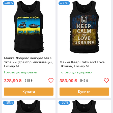
–40%
–30%
Майка Доброго вечора! Ми з
України (трактор мисливець),
Майка Keep Calm and Love
Розмір M
Ukraine, Розмір M
Готово до відправки
Готово до відправки
328,90
383,90
₴
₴
545 ₴
545 ₴
Купити
Купити
–30%
–30%