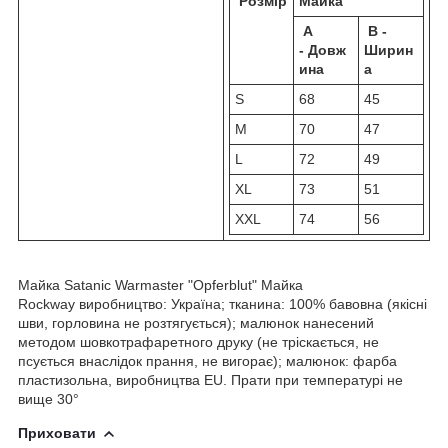
Розмір
Майка
A
B -
- Довж
Ширин
ина
а
S
68
45
M
70
47
L
72
49
XL
73
51
XXL
74
56
Майка Satanic Warmaster "Opferblut" Майка
Rockway виробництво: Україна; тканина: 100% бавовна (якісні
шви, горловина не розтягується); малюнок нанесений
методом шовкотрафаретного друку (не тріскається, не
псується внаслідок прання, не вигорає); малюнок: фарба
пластизольна, виробництва EU. Прати при температурі не
вище 30°
Приховати