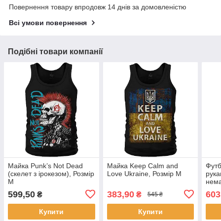
Повернення товару впродовж 14 днів за домовленістю
Всі умови повернення
Подібні товари компанії
Майка Punk’s Not Dead
Майка Keep Calm and
Футб
(скелет з ірокезом), Розмір
Love Ukraine, Розмір M
рука
M
нема
Розм
599,50
383,90
603
₴
₴
545 ₴
Купити
Купити