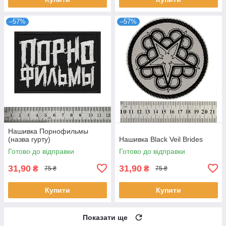
–57%
–57%
Нашивка Порнофильмы
(назва гурту)
Нашивка Black Veil Brides
Готово до відправки
Готово до відправки
31,90
31,90
₴
₴
75 ₴
75 ₴
Купити
Купити
Показати ще