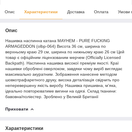
Опис
Характеристики
Доставка
Оплата
Умови 
Опис
Нашивка наспинна катана MAYHEM - PURE FUCKING
ARMAGEDDON (olbp-064) Висота 36 см, ширина по
верхньому краю 29 см, ширина по нижньому краю 26 см Цей
товар є офіційним ліцензованим мерчем (Officially Licensed
Backpath). Наспинна нашивка високої преміум якості. Краї
нашивки оброблені оверлоком, завдяки чому виріб виглядає
максимально акуратним. Зображення нанесене методом
шовкотрафаретного друку, висока деталізація свідчить про
неперевершену якість виробу. Нашивка пришивна, м'яка,
ідеально повторюватиме вигини на одязі. Склад тканини:
бавовна/поліестер. Зроблено у Великій Британії
Приховати
Характеристики