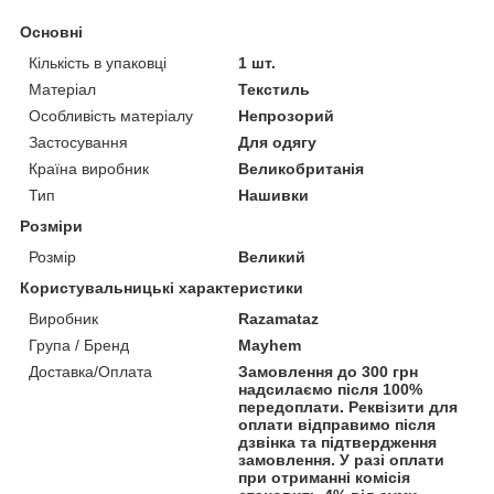
Основні
Кількість в упаковці
1 шт.
Матеріал
Текстиль
Особливість матеріалу
Непрозорий
Застосування
Для одягу
Країна виробник
Великобританія
Тип
Нашивки
Розміри
Розмір
Великий
Користувальницькі характеристики
Виробник
Razamataz
Група / Бренд
Mayhem
Доставка/Оплата
Замовлення до 300 грн
надсилаємо після 100%
передоплати. Реквізити для
оплати відправимо після
дзвінка та підтвердження
замовлення. У разі оплати
при отриманні комісія