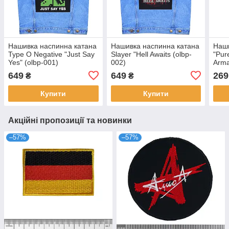
Нашивка наспинна катана
Нашивка наспинна катана
Наш
Type O Negative "Just Say
Slayer "Hell Awaits (olbp-
"Pur
Yes" (olbp-001)
002)
Arma
649
649
269
₴
₴
Купити
Купити
Акційні пропозиції та новинки
–57%
–57%