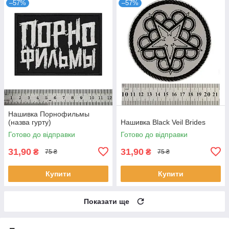
–57%
–57%
Нашивка Порнофильмы
(назва гурту)
Нашивка Black Veil Brides
Готово до відправки
Готово до відправки
31,90
31,90
₴
₴
75 ₴
75 ₴
Купити
Купити
Показати ще