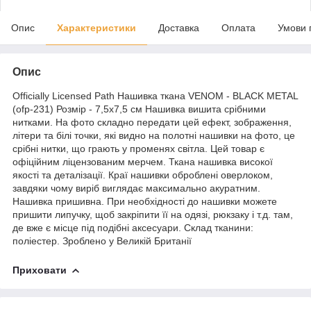
Опис
Характеристики
Доставка
Оплата
Умови 
Опис
Officially Licensed Path Нашивка ткана VENOM - BLACK METAL
(ofp-231) Розмір - 7,5х7,5 см Нашивка вишита срібними
нитками. На фото складно передати цей ефект, зображення,
літери та білі точки, які видно на полотні нашивки на фото, це
срібні нитки, що грають у променях світла. Цей товар є
офіційним ліцензованим мерчем. Ткана нашивка високої
якості та деталізації. Краї нашивки оброблені оверлоком,
завдяки чому виріб виглядає максимально акуратним.
Нашивка пришивна. При необхідності до нашивки можете
пришити липучку, щоб закріпити її на одязі, рюкзаку і т.д. там,
де вже є місце під подібні аксесуари. Склад тканини:
поліестер. Зроблено у Великій Британії
Приховати