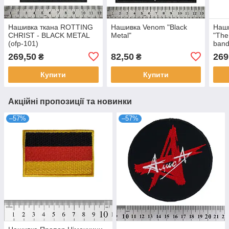
Нашивка ткана ROTTING
Нашивка Venom "Black
Наши
CHRIST - BLACK METAL
Metal"
"The
(ofp-101)
band
269,50
82,50
269
₴
₴
Купити
Купити
Акційні пропозиції та новинки
–57%
–57%