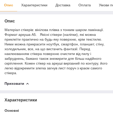
Опис
Характеристики
Доставка
Оплата
Умови п
Опис
Матеріал стікерів: вінілова плівка з тонким шаром ламінації.
Формат аркуша А5. Якісні стікери (наліпки), які можна
приклеїти практично на будь-яку поверхню, крім текстилю.
Ними можна прикрасити ноутбук, смартфон, планшет, стіну,
холодильник, все, на що вистачить фантазії. Перед
наклеюванням стікера поверхню очистити від пилу і
забруднень, бажано також знежирити для більш надійного
скріплення. Кожен стікер на аркуші вирізаний по контуру, його
легко відокремити злегка загнув лист поруч з краєм самого
стікера.
Приховати
Характеристики
Основні