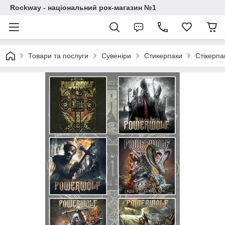
Rockway - національний рок-магазин №1
Товари та послуги
Сувеніри
Стикерпаки
Стікерпа