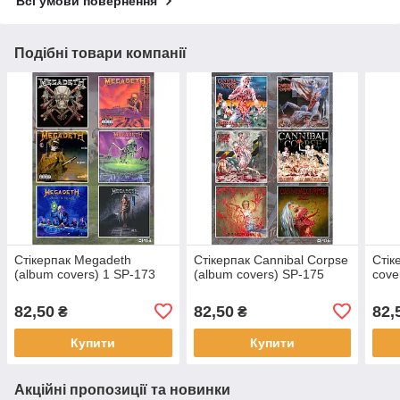
Всі умови повернення
Подібні товари компанії
Стікерпак Megadeth
Стікерпак Cannibal Corpse
Стік
(album covers) 1 SP-173
(album covers) SP-175
cove
82,50
82,50
82,
₴
₴
Купити
Купити
Акційні пропозиції та новинки