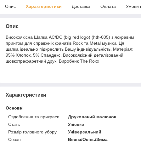
Опис
Характеристики
Доставка
Оплата
Умови 
Опис
Високоякісна Шапка AC/DC (big red logo) (hth-005) з яскравим
принтом для справжніх фанатів Rock та Metal музики. Ця
шапка ідеально підкреслить Вашу індивідуальність. Матеріал:
95% Хлопок, 5% Спандекс. Високоякісний деталізований
шовкотрафаретний друк. Виробник The Roxx
Характеристики
Основні
Оздоблення та прикраси
Друкований малюнок
Стать
Унісекс
Розмір головного убору
Універсальний
Сезон
Весна/Осінь/Зима