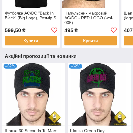
Футболка AC/DC "Back In
Напульсник махровий
Шап
Black" (Big Logo), Розмір S
AC/DC - RED LOGO (wol-
(logo
005)
599,50
495
407
₴
₴
Купити
Купити
Акційні пропозиції та новинки
–62%
–62%
Шапка 30 Seconds To Mars
Шапка Green Day