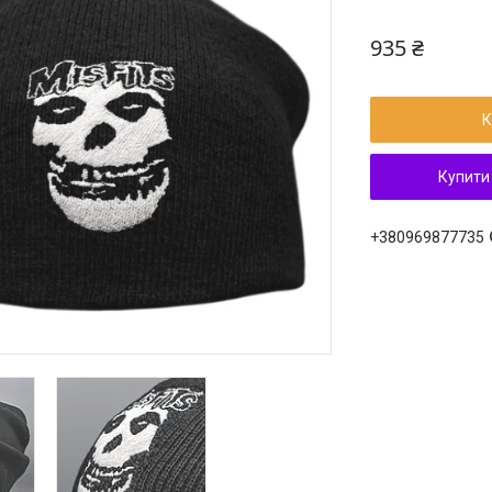
935 ₴
К
Купити
+380969877735