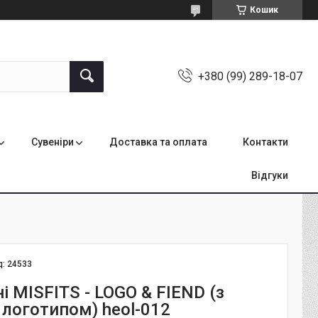
Кошик
+380 (99) 289-18-07
Сувеніри
Доставка та оплата
Контакти
Відгуки
д:
24533
і MISFITS - LOGO & FIEND (з
логотипом) heol-012