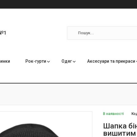
 №1
инки
Рок-гурти
Одяг
Аксесуари та прикраси
В наявності
Ко
Шапка бін
вишитим 