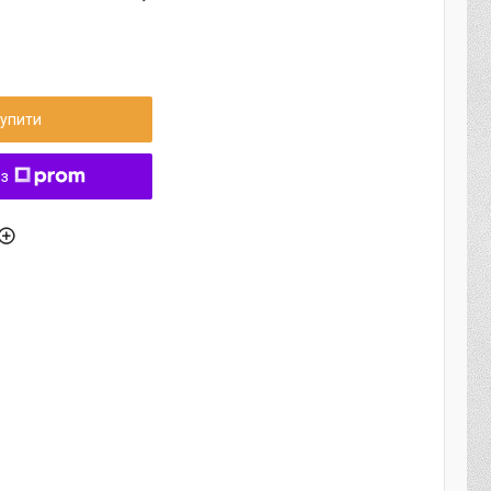
упити
 з