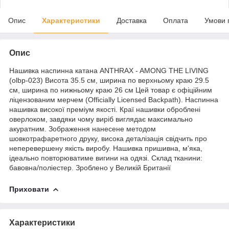
Опис
Характеристики
Доставка
Оплата
Умови 
Опис
Нашивка наспинна катана ANTHRAX - AMONG THE LIVING
(olbp-023) Висота 35.5 см, ширина по верхньому краю 29.5
см, ширина по нижньому краю 26 см Цей товар є офіційним
ліцензованим мерчем (Officially Licensed Backpath). Наспинна
нашивка високої преміум якості. Краї нашивки оброблені
оверлоком, завдяки чому виріб виглядає максимально
акуратним. Зображення нанесене методом
шовкотрафаретного друку, висока деталізація свідчить про
неперевершену якість виробу. Нашивка пришивна, м'яка,
ідеально повторюватиме вигини на одязі. Склад тканини:
бавовна/поліестер. Зроблено у Великій Британії
Приховати
Характеристики