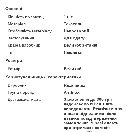
Основні
Кількість в упаковці
1 шт.
Матеріал
Текстиль
Особливість матеріалу
Непрозорий
Застосування
Для одягу
Країна виробник
Великобританія
Тип
Нашивки
Розміри
Розмір
Великий
Користувальницькі характеристики
Виробник
Razamataz
Група / Бренд
Anthrax
Доставка/Оплата
Замовлення до 300 грн
надсилаємо після 100%
передоплати. Реквізити для
оплати відправимо після
дзвінка та підтвердження
замовлення. У разі оплати
при отриманні комісія