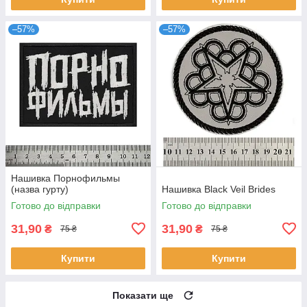
–57%
–57%
Нашивка Порнофильмы
(назва гурту)
Нашивка Black Veil Brides
Готово до відправки
Готово до відправки
31,90
31,90
₴
₴
75 ₴
75 ₴
Купити
Купити
Показати ще