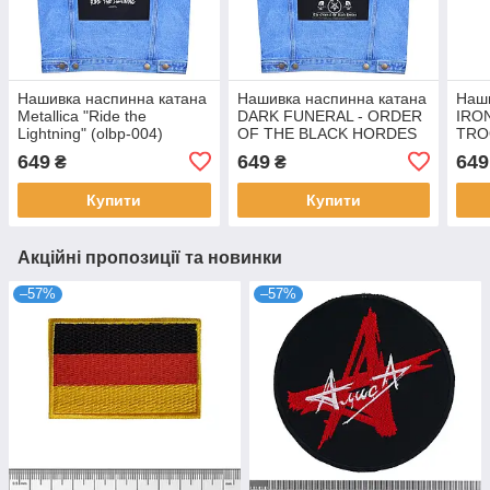
Нашивка наспинна катана
Нашивка наспинна катана
Наши
Metallica "Ride the
DARK FUNERAL - ORDER
IRO
Lightning" (olbp-004)
OF THE BLACK HORDES
TRO
(olbp-035)
649
649
649
₴
₴
Купити
Купити
Акційні пропозиції та новинки
–57%
–57%