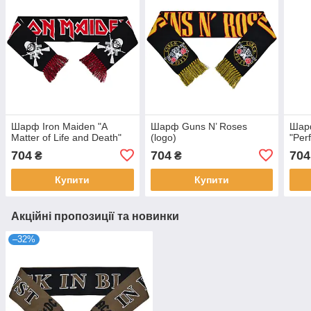
Шарф Iron Maiden "A
Шарф Guns N’ Roses
Шар
Matter of Life and Death"
(logo)
"Per
704
704
704
₴
₴
Купити
Купити
Акційні пропозиції та новинки
–32%