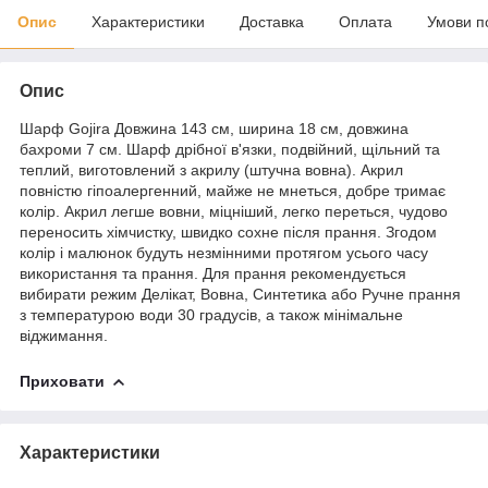
Опис
Характеристики
Доставка
Оплата
Умови п
Опис
Шарф Gojira Довжина 143 см, ширина 18 см, довжина
бахроми 7 см. Шарф дрібної в'язки, подвійний, щільний та
теплий, виготовлений з акрилу (штучна вовна). Акрил
повністю гіпоалергенний, майже не мнеться, добре тримає
колір. Акрил легше вовни, міцніший, легко переться, чудово
переносить хімчистку, швидко сохне після прання. Згодом
колір і малюнок будуть незмінними протягом усього часу
використання та прання. Для прання рекомендується
вибирати режим Делікат, Вовна, Синтетика або Ручне прання
з температурою води 30 градусів, а також мінімальне
віджимання.
Приховати
Характеристики