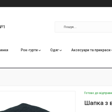
 №1
инки
Рок-гурти
Одяг
Аксесуари та прикраси
Готово до відправ
Шапка з в