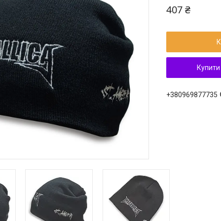
407 ₴
К
Купити
+380969877735