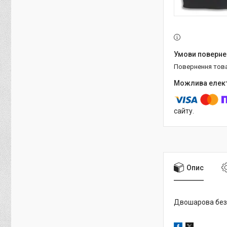
повернення тов
сайту.
Опис
Двошарова безро