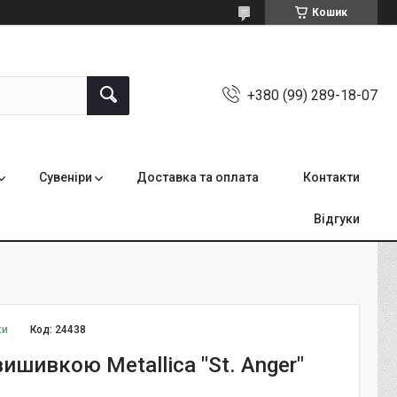
Кошик
+380 (99) 289-18-07
Сувеніри
Доставка та оплата
Контакти
Відгуки
ки
Код:
24438
ишивкою Metallica "St. Anger"