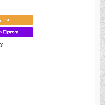
упити
 з