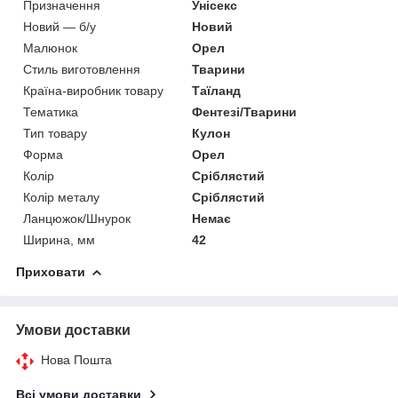
Призначення
Унісекс
Новий — б/у
Новий
Малюнок
Орел
Стиль виготовлення
Тварини
Країна-виробник товару
Таїланд
Тематика
Фентезі/Тварини
Тип товару
Кулон
Форма
Орел
Колір
Сріблястий
Колір металу
Сріблястий
Ланцюжок/Шнурок
Немає
Ширина, мм
42
Приховати
Умови доставки
Нова Пошта
Всі умови доставки