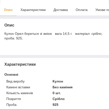
Опис
Характеристики
Доставка
Оплата
Умови п
Опис
Кулон Орел бореться зі змією вага 14,5 г. матеріал: срібло;
проба: 925;
Характеристики
Основні
Вид виробу
Кулон
Камені вставки
Без каміння
Кількість каменів
0 шт.
Покриття
Срібло
Проба
925