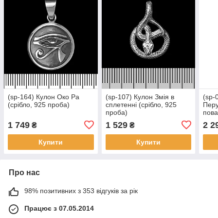
(sp-164) Кулон Око Ра
(sp-107) Кулон Змія в
(sp-
(срібло, 925 проба)
сплетенні (срібло, 925
Перу
проба)
пова
925 
1 749
1 529
2 2
₴
₴
Купити
Купити
Про нас
98% позитивних з 353 відгуків за рік
Працює з 07.05.2014