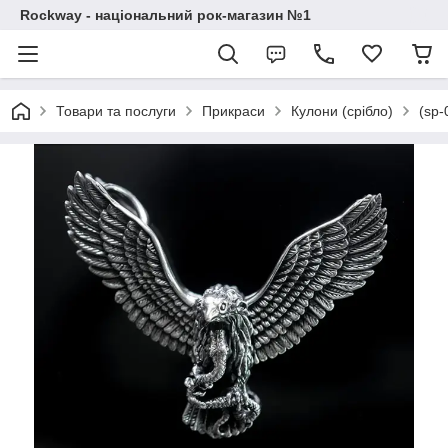
Rockway - національний рок-магазин №1
Товари та послуги
Прикраси
Кулони (срібло)
(sp-