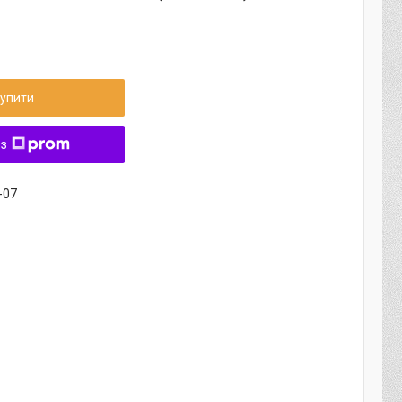
упити
 з
-07