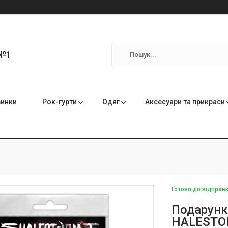
 №1
инки
Рок-гурти
Одяг
Аксесуари та прикраси
Готово до відправ
Подарунк
HALESTOR