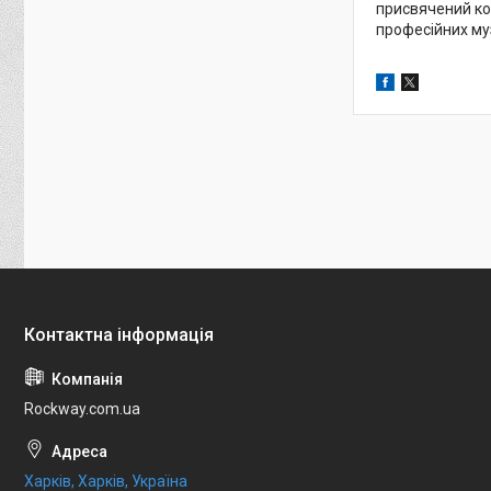
присвячений кон
професійних муз
Rockway.com.ua
Харків, Харків, Україна