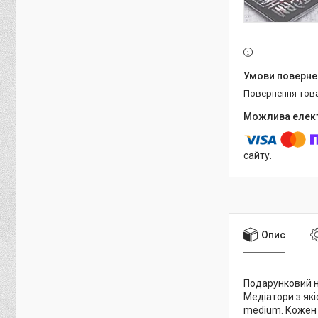
повернення тов
сайту.
Опис
Подарунковий на
Медіатори з як
medium. Кожен н