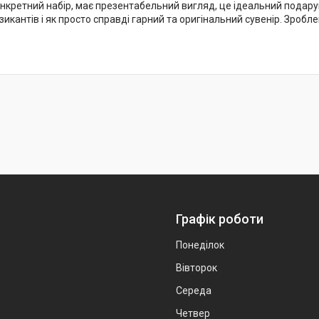
кретний набір, має презентабельний вигляд, це ідеальний подаруно
икантів і як просто справді гарний та оригінальний сувенір. Зроблен
Графік роботи
Понеділок
Вівторок
Середа
Четвер