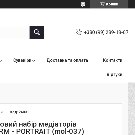
Кошик
+380 (99) 289-18-07
Сувеніри
Доставка та оплата
Контакти
Відгуки
ки
Код:
24031
овий набір медіаторів
M - PORTRAIT (mol-037)