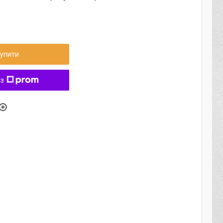
упити
 з