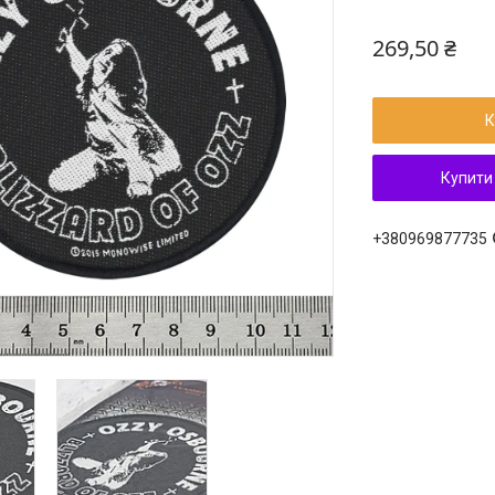
269,50 ₴
К
Купити
+380969877735