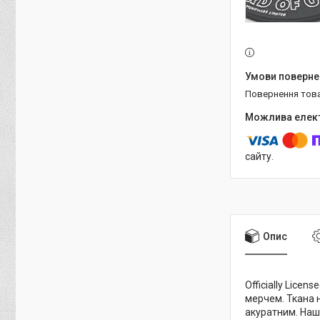
повернення тов
сайту.
Опис
Officially Lice
мерчем. Ткана 
акуратним. Наши