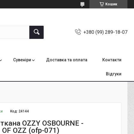
Кошик
+380 (99) 289-18-07
Сувеніри
Доставка та оплата
Контакти
Відгуки
ки
Код:
24144
ткана OZZY OSBOURNE -
 OF OZZ (ofp-071)