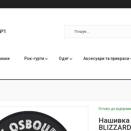
 №1
инки
Рок-гурти
Одяг
Аксесуари та прикраси
Готово до відправ
Нашивка 
BLIZZARD