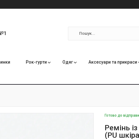
 №1
инки
Рок-гурти
Одяг
Аксесуари та прикраси
Готово до відправ
Ремінь і
(PU шкіра