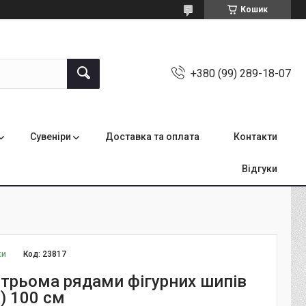
Кошик
+380 (99) 289-18-07
Сувеніри
Доставка та оплата
Контакти
Відгуки
ки
Код:
23817
з трьома рядами фігурних шипів
) 100 см