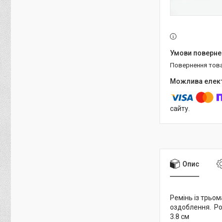
повернення тов
сайту.
Опис
Ремінь із трьом
оздоблення. Роз
3.8 см