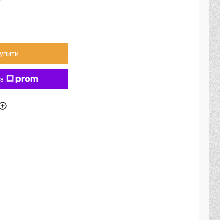
упити
 з