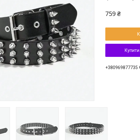
759 ₴
К
Купити
+380969877735