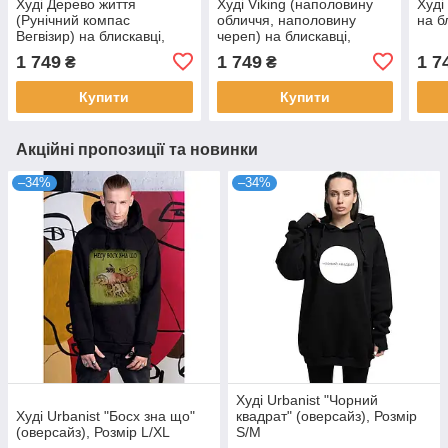
Худі Дерево життя
Худі Viking (наполовину
Худі
(Рунічний компас
обличчя, наполовину
на б
Вегвізир) на блискавці,
череп) на блискавці,
Розмір M
Розмір M
1 749
1 749
1 7
₴
₴
Купити
Купити
Акційні пропозиції та новинки
–34%
–34%
Худі Urbanist "Чорний
Худі Urbanist "Босх зна що"
квадрат" (оверсайз), Розмір
(оверсайз), Розмір L/XL
S/M