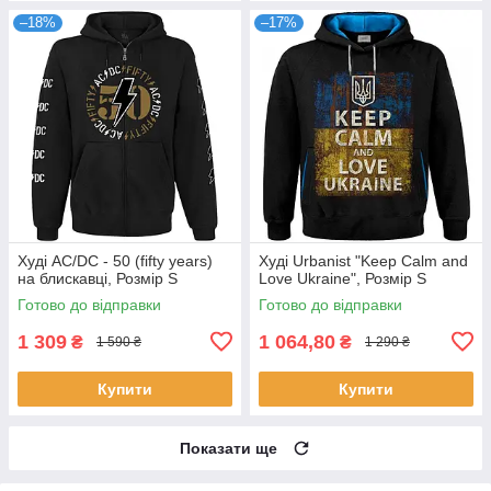
–18%
–17%
Худі AC/DC - 50 (fifty years)
Худі Urbanist "Keep Calm and
на блискавці, Розмір S
Love Ukraine", Розмір S
Готово до відправки
Готово до відправки
1 309
1 064,80
₴
₴
1 590 ₴
1 290 ₴
Купити
Купити
Показати ще