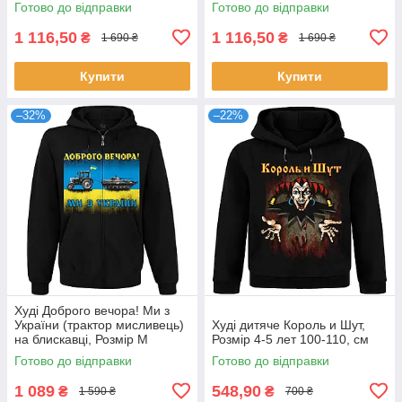
Готово до відправки
Готово до відправки
1 116,50
1 116,50
₴
₴
1 690 ₴
1 690 ₴
Купити
Купити
–32%
–22%
Худі Доброго вечора! Ми з
України (трактор мисливець)
Худі дитяче Король и Шут,
на блискавці, Розмір M
Розмір 4-5 лет 100-110, см
Готово до відправки
Готово до відправки
1 089
548,90
₴
₴
1 590 ₴
700 ₴