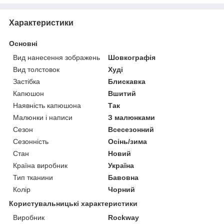
Характеристики
Основні
Вид нанесення зображень
Шовкографія
Вид толстовок
Худі
Застібка
Блискавка
Капюшон
Вшитий
Наявність капюшона
Так
Малюнки і написи
З малюнками
Сезон
Всесезонний
Сезонність
Осінь/зима
Стан
Новий
Країна виробник
Україна
Тип тканини
Бавовна
Колір
Чорний
Користувальницькі характеристики
Виробник
Rockway