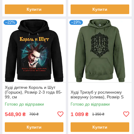
Купити
Купити
–22%
–19%
Худі дитяче Король и Шут
(Горшок), Розмір 2-3 года 85-
Худі Тризуб у рослинному
99, см
візерунку (олива), Розмір S
Готово до відправки
Готово до відправки
548,90
1 089
₴
₴
700 ₴
1 350 ₴
Купити
Купити