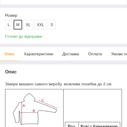
Розмір
L
M
XL
XXL
S
Готово до відправки
Опис
Характеристики
Доставка
Оплата
Умови п
Опис
Заміри вказано самого виробу, можлива похибка до 2 см.
Роз
Худі з блискавкою