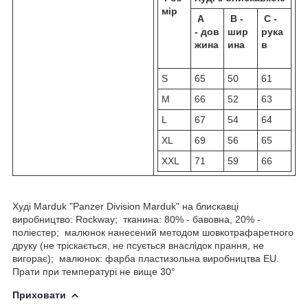
мір
A
B -
C -
- дов
шир
рука
жина
ина
в
S
65
50
61
M
66
52
63
L
67
54
64
XL
69
56
65
XXL
71
59
66
Худі Marduk "Panzer Division Marduk" на блискавці
виробництво: Rockway; тканина: 80% - бавовна, 20% -
поліестер; малюнок нанесений методом шовкотрафаретного
друку (не тріскається, не псується внаслідок прання, не
вигорає); малюнок: фарба пластизольна виробництва EU.
Прати при температурі не вище 30°
Приховати