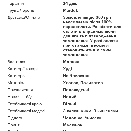
Гарантія
14 днів
Група / Бренд
Marduk
Доставка/Оплата
Замовлення до 300 грн
надсилаємо після 100%
передоплати. Реквізити для
оплати відправимо після
дзвінка та підтвердження
замовлення. У разі оплати
при отриманні комісія
становить 4% від суми
замовлення.
Застежка
Молния
Категорії товарів
Худі
Категорія
На блискавці
Матеріал
Хлопок, Полиэстер
Призначення
Повсякденні
Новий — б/у
Новий
Особливості крою
Вільні
Особливості моделі
З капюшоном, З кишенями
Підлога
Чоловіча, Унисекс
Принт
Малюнок