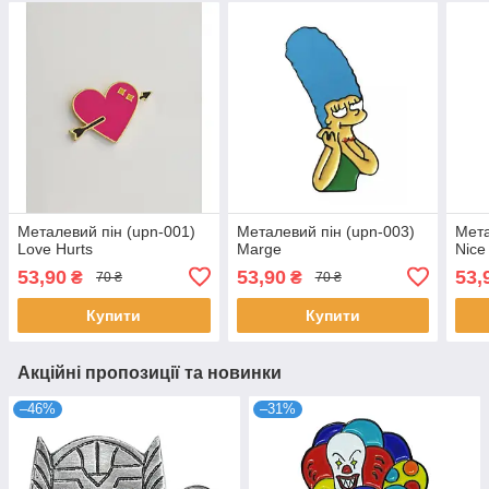
Металевий пін (upn-001)
Металевий пін (upn-003)
Мета
Love Hurts
Marge
Nice
53,90
53,90
53,
₴
₴
70 ₴
70 ₴
Купити
Купити
Акційні пропозиції та новинки
–46%
–31%