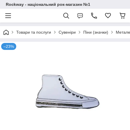
Rockway - національний рок-магазин №1
Товари та послуги
Сувеніри
Піни (значки)
Метале
–23%