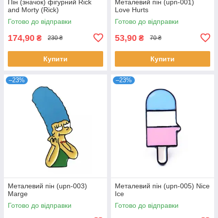
Пін (значок) фігурний Rick
Металевий пін (upn-001)
and Morty (Rick)
Love Hurts
Готово до відправки
Готово до відправки
174,90
53,90
₴
₴
230 ₴
70 ₴
Купити
Купити
–23%
–23%
Металевий пін (upn-003)
Металевий пін (upn-005) Nice
Marge
Ice
Готово до відправки
Готово до відправки