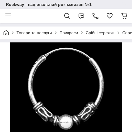
Rockway - національний рок-магазин №1
Товари та послуги
Прикраси
Срібні сережки
Сере