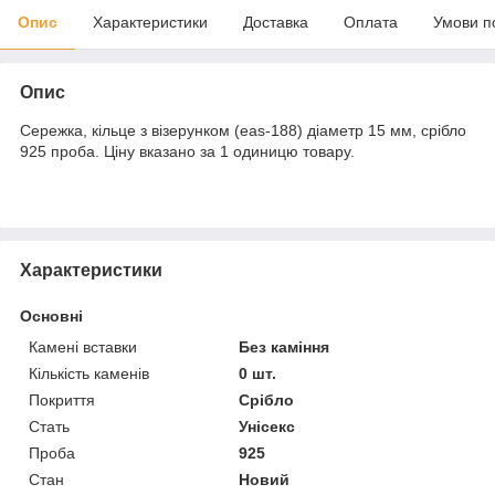
Опис
Характеристики
Доставка
Оплата
Умови п
Опис
Сережка, кільце з візерунком (eas-188) діаметр 15 мм, срібло
925 проба. Ціну вказано за 1 одиницю товару.
Характеристики
Основні
Камені вставки
Без каміння
Кількість каменів
0 шт.
Покриття
Срібло
Стать
Унісекс
Проба
925
Стан
Новий