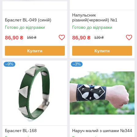
Напульсник
Браслет BL-049 (синій)
різаний(червоний) №1
Готово до відправки
Готово до відправки
86,90
86,90
₴
₴
150 ₴
120 ₴
Купити
Купити
–9%
–3%
Браслет BL-168
Наруч малий з шипами №344