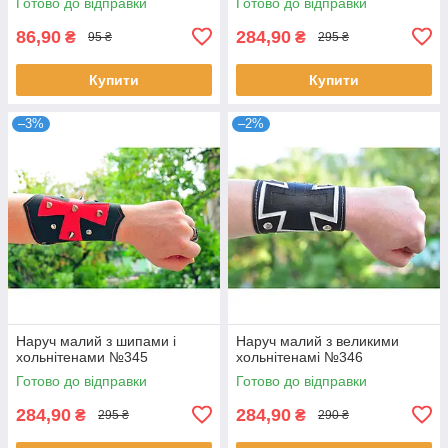
Готово до відправки
Готово до відправки
86,90
284,90
₴
₴
95 ₴
295 ₴
Купити
Купити
–3%
–2%
Наруч малий з шипами і
Наруч малий з великими
хольнітенами №345
хольнітенамі №346
Готово до відправки
Готово до відправки
284,90
284,90
₴
₴
295 ₴
290 ₴