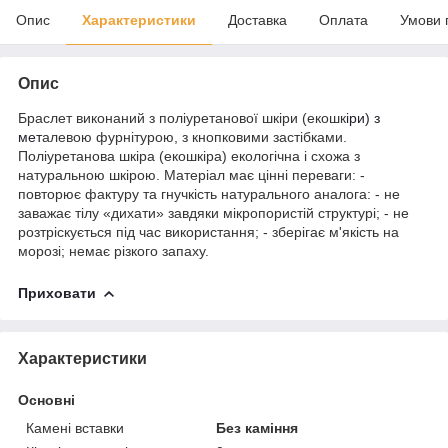
Опис
Характеристики
Доставка
Оплата
Умови 
Опис
Браслет виконаний з поліуретанової шкіри (екошк
іри) з
мет
алевою фурнітурою, з кнопковими застібками.
Поліуретанова шкіра (екошкіра) екологічна і схожа з
натуральною шкірою. Матеріал має цінні переваги: -
повторює фактуру та гнучкість натурального аналога: - не
заважає тілу «дихати» завдяки мікропористій структурі; - не
розтріскується під час використання; - зберігає м'якість на
морозі; немає різкого запаху.
Приховати
Характеристики
Основні
Камені вставки
Без каміння