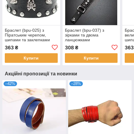
Браслет (bpu-025) з
Браслет (bpu-037) з
Брас
Піратським черепом,
зірками та двома
вели
шипами та заклепками
ланцюжками
шипа
363
308
363
₴
₴
Купити
Купити
Акційні пропозиції та новинки
–42%
–28%