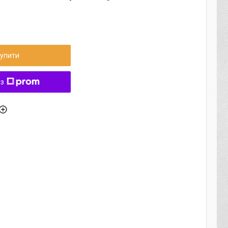
упити
 з