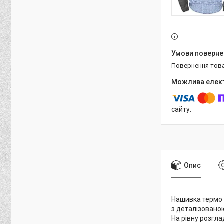
повернення тов
сайту.
Опис
Нашивка термо N
з деталізовано
На рівну розгла