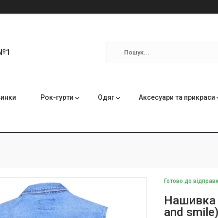
 №1
инки
Рок-гурти
Одяг
Аксесуари та прикраси
Готово до відправ
Нашивка т
and smil