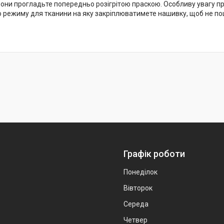
рони прогладьте попередньо розігрітою праскою. Особливу увагу пр
 режиму для тканини на яку закріплюватимете нашивку, щоб не по
Графік роботи
Понеділок
Вівторок
Середа
Четвер