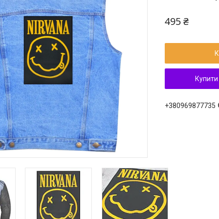
495 ₴
К
Купити
+380969877735