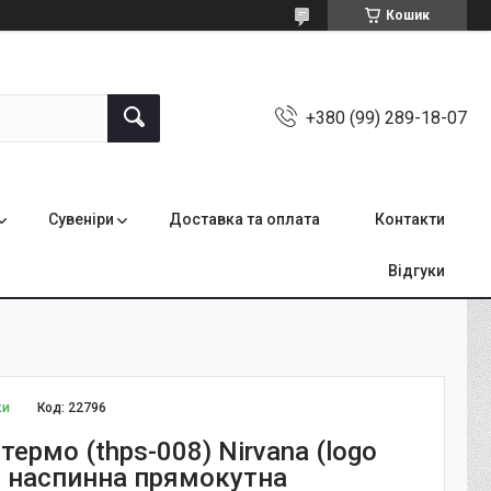
Кошик
+380 (99) 289-18-07
Сувеніри
Доставка та оплата
Контакти
Відгуки
ки
Код:
22796
ермо (thps-008) Nirvana (logo
e) наспинна прямокутна