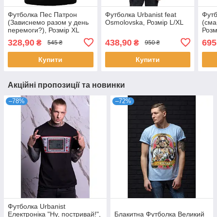
Футболка Пес Патрон
Футболка Urbanist feat
Футб
(Зависнемо разом у день
Osmolovska, Розмір L/XL
(сма
перемоги?), Розмір XL
Розм
328,90
438,90
695
₴
₴
545 ₴
950 ₴
Купити
Купити
Акційні пропозиції та новинки
–78%
–72%
Футболка Urbanist
Електроніка "Ну, постривай!",
Блакитна Футболка Великий