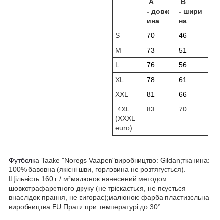
A
B
-
довж
-
шири
ина
на
S
70
46
M
73
51
L
76
56
XL
78
61
XXL
81
66
4XL
83
70
(XXXL
euro)
Футболк
а Taake "Noregs Vaapen"виробництво: Gildan;тканина:
100% бавовна (якісні шви, горловина не розтягується).
Щільність 160 г / м²малюнок нанесений методом
шовкотрафаретного друку (не тріскається, не псується
внаслідок прання, не вигорає);малюнок: фарба пластизольна
виробництва EU.Прати при температурі до 30°