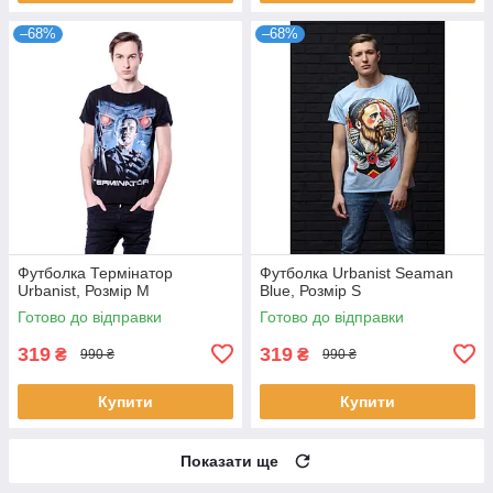
–68%
–68%
Футболка Термінатор
Футболка Urbanist Seaman
Urbanist, Розмір M
Blue, Розмір S
Готово до відправки
Готово до відправки
319
319
₴
₴
990 ₴
990 ₴
Купити
Купити
Показати ще