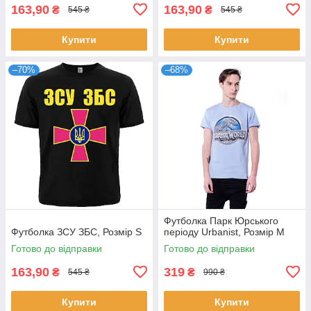
163,90
163,90
₴
₴
545 ₴
545 ₴
Купити
Купити
–70%
–68%
Футболка Парк Юрського
Футболка ЗСУ ЗБС, Розмір S
періоду Urbanist, Розмір M
Готово до відправки
Готово до відправки
163,90
319
₴
₴
545 ₴
990 ₴
Купити
Купити