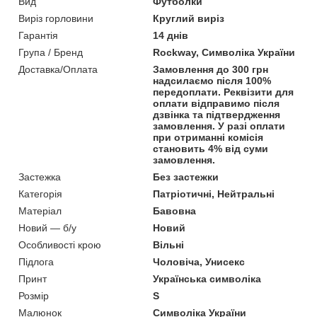
Вид
Футболки
Виріз горловини
Круглий виріз
Гарантія
14 днів
Група / Бренд
Rockway, Символіка України
Доставка/Оплата
Замовлення до 300 грн
надсилаємо після 100%
передоплати. Реквізити для
оплати відправимо після
дзвінка та підтвердження
замовлення. У разі оплати
при отриманні комісія
становить 4% від суми
замовлення.
Застежка
Без застежки
Категорія
Патріотичні, Нейтральні
Матеріал
Бавовна
Новий — б/у
Новий
Особливості крою
Вільні
Підлога
Чоловіча, Унисекс
Принт
Українська символіка
Розмір
S
Малюнок
Символіка України