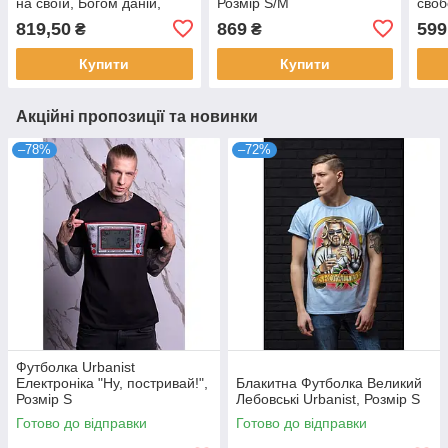
на своїй, Богом даній,
Розмір S/M
своб
землі), Розмір S
819,50
869
599
₴
₴
Купити
Купити
Акційні пропозиції та новинки
–78%
–72%
Футболка Urbanist
Електроніка "Ну, постривай!",
Блакитна Футболка Великий
Розмір S
Лебовські Urbanist, Розмір S
Готово до відправки
Готово до відправки