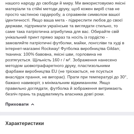
нашого народу до свободи й миру. Ми використовуємо якісні
матеріали та стійкі методи друку, щоб кожен виріб став не
просто частиною гардеробу, а справжнім символом вашої
ідентичності. Якщо ваша мета - підкреслити любов до своєї
держави, підтримати українське та виглядати стильно, то
саме така патріотична атрибутика для вас. Обирайте свій
унікальний принт прямо зараз та носіть із гордістю -
замовляйте патріотичні футболки, майки, лонгсліви та худі в
інтернет-магазині Rockway! Футболка виробництва Gildan;
тканина: 100% бавовна, якісні шви, горловина не
розтягується. Щільність 160 г / м². Зображення нанесено
методом шовкотрафаретного друку, пластизольними
фарбами виробництва EU (не тріскається, не псується
внаслідок прання, не вигорає). Прати при температурі до 30°,
бажано навиворіт, з мінімальним віджиманням. Якщо
правильно доглядати, футболка й зображення витримають
безліч прань та радуватимуть власника довгі роки.
Приховати
Характеристики