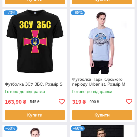
–70%
–68%
Футболка Парк Юрського
Футболка ЗСУ ЗБС, Розмір S
періоду Urbanist, Розмір M
Готово до відправки
Готово до відправки
163,90
319
₴
₴
545 ₴
990 ₴
Купити
Купити
–68%
–68%