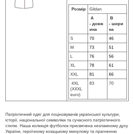
Розмір
Gildan
A
B
-
довж
-
шири
ина
на
S
70
46
M
73
51
L
76
56
XL
78
61
XXL
81
66
4XL
83
70
(XXXL
euro)
Патріотичний одяг для поціновувачів української культури,
історії, національної символіки та сучасного патріотичного
стилю. Наша колекція футболок присвячена незламному духу
України, героїчному козацькому минулому та прагненню