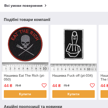
Всі умови повернення
Подібні товари компанії
Нашивка Eat The Rich (pt-
Нашивка Fuck off (pt-034)
Наши
050)
The 
44
44
44
₴
₴
75 ₴
75 ₴
Купити
Купити
Акційні пропозиції та новинки