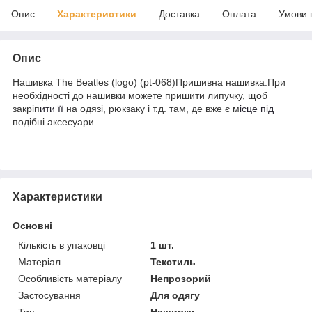
Опис
Характеристики
Доставка
Оплата
Умови 
Опис
Нашивка The Beatles (logo) (pt-068)Пришивна нашивка.При
необхідності до нашивки можете пришити липучку, щоб
закріп
ити її
на одязі, рюкзаку і т.д. там, де вже є м
ісце під
подібні аксесуари.
Характеристики
Основні
Кількість в упаковці
1 шт.
Матеріал
Текстиль
Особливість матеріалу
Непрозорий
Застосування
Для одягу
Тип
Нашивки