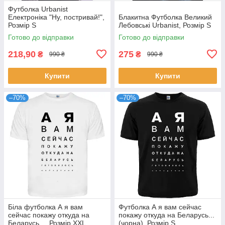
Футболка Urbanist
Електроніка "Ну, постривай!",
Блакитна Футболка Великий
Розмір S
Лебовські Urbanist, Розмір S
Готово до відправки
Готово до відправки
218,90
275
₴
₴
990 ₴
990 ₴
Купити
Купити
–70%
–70%
Біла футболка А я вам
Футболка А я вам сейчас
сейчас покажу откуда на
покажу откуда на Беларусь...
Беларусь..., Розмір XXL
(чорна), Розмір S