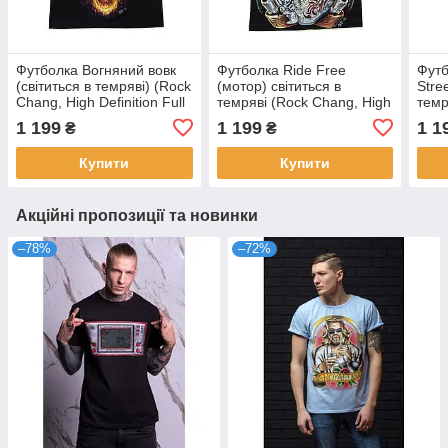
Футболка Вогняний вовк
Футболка Ride Free
Футб
(світиться в темряві) (Rock
(мотор) світиться в
Stree
Chang, High Definition Full
темряві (Rock Chang, High
темр
HD-glow in the dark),
Definition HD-glow in the
High
1 199
1 199
1 1
₴
₴
Розмір L
dark), Розмір S
the 
Купити
Купити
Акційні пропозиції та новинки
–78%
–72%