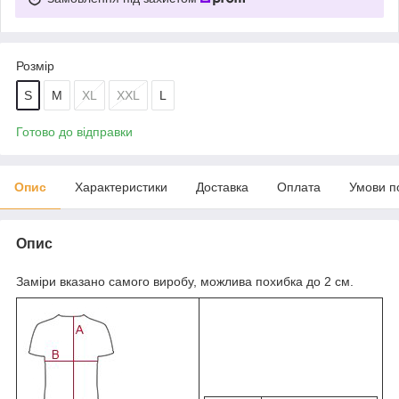
Розмір
S
M
XL
XXL
L
Готово до відправки
Опис
Характеристики
Доставка
Оплата
Умови п
Опис
Заміри вказано самого виробу, можлива похибка до 2 см.