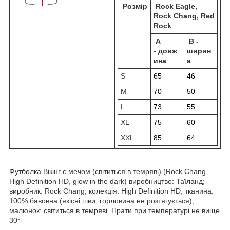
Розмір
Rock Eagle,
Rock Chang, Red
Rock
A
B -
- довж
ширин
ина
а
S
65
46
M
70
50
L
73
55
XL
75
60
XXL
85
64
Футболк
а Вікінг с мечом (світиться в темряві) (Rock Chang,
High Definition HD, glow in the dark) виробництво: Таїланд;
виробник: Rock Chang; колекція: High Definition HD; тканина:
100% бавовна (якісні шви, горловина не розтягується);
малюнок: світиться в темряві. Прати при температурі не вище
30°