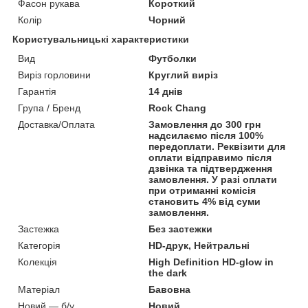
Фасон рукава
Короткий
Колір
Чорний
Користувальницькі характеристики
Вид
Футболки
Виріз горловини
Круглий виріз
Гарантія
14 днів
Група / Бренд
Rock Chang
Доставка/Оплата
Замовлення до 300 грн
надсилаємо після 100%
передоплати. Реквізити для
оплати відправимо після
дзвінка та підтвердження
замовлення. У разі оплати
при отриманні комісія
становить 4% від суми
замовлення.
Застежка
Без застежки
Категорія
HD-друк, Нейтральні
Колекція
High Definition HD-glow in
the dark
Матеріал
Бавовна
Новий — б/у
Новий