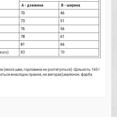
A -
довжина
B -
ширина
70
46
73
51
76
56
78
61
81
66
euro)
83
70
а (якісні шви, горловина не розтягується). Щільність 160 г
ється внаслідок прання, не вигорає);малюнок: фарба