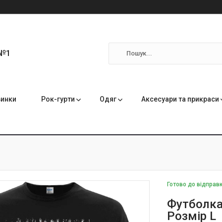
 №1
инки
Рок-гурти
Одяг
Аксесуари та прикраси
Готово до відправ
Футболка 
Розмір L