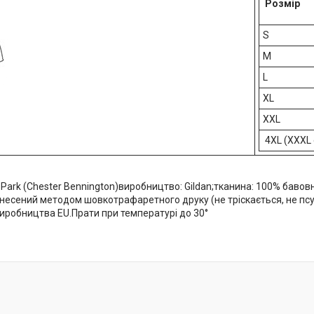
Розмір
S
M
L
XL
XXL
4XL (XXXL 
n Park (Chester Bennington)виробництво: Gildan;тканина: 100% бавовн
несений методом шовкотрафаретного друку (не тріскається, не псу
иробництва EU.Прати при температурі до 30°