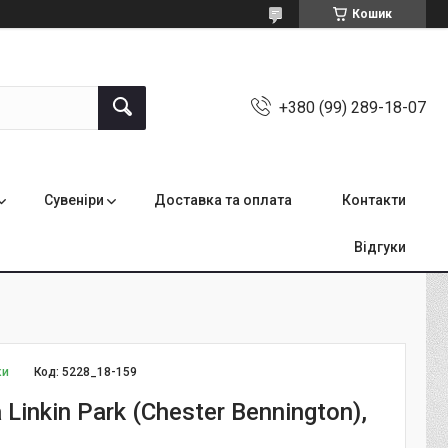
Кошик
+380 (99) 289-18-07
Сувеніри
Доставка та оплата
Контакти
Відгуки
ки
Код:
5228_18-159
Linkin Park (Chester Bennington),