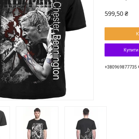
599,50 ₴
К
Купити
+380969877735