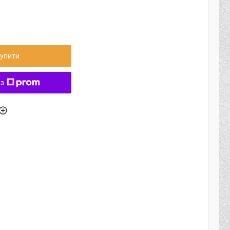
упити
 з