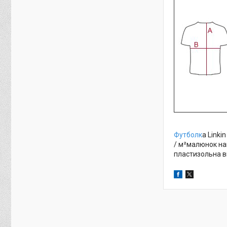
Футболк
а Linki
/ м²малюнок на
пластизольна в