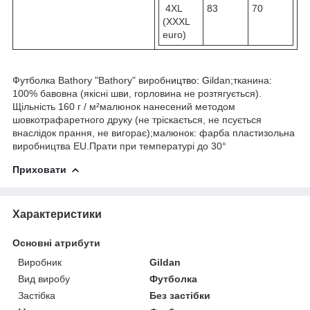
4XL
83
70
(XXXL
euro)
Футболка Bathory "Bathory" виробн
ицтво: G
ildan;тканина:
100% бавовна (якісні шви, горловина не розтягується).
Щільність 160 г / м²малюнок нанесений методом
шовкотрафаретного друку (не тріскається, не псується
внаслідок прання, не вигорає);малюнок: фарба пластизольна
виробництва EU.Прати при температурі до 30°
Приховати
Характеристики
Основні атрибути
Виробник
Gildan
Вид виробу
Футболка
Застібка
Без застібки