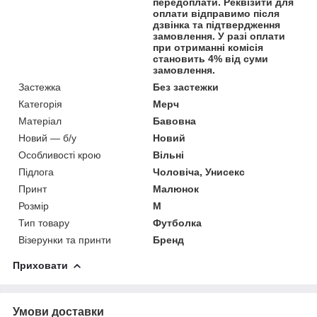
передоплати. Реквізити для
оплати відправимо після
дзвінка та підтвердження
замовлення. У разі оплати
при отриманні комісія
становить 4% від суми
замовлення.
Застежка
Без застежки
Категорія
Мерч
Матеріал
Бавовна
Новий — б/у
Новий
Особливості крою
Вільні
Підлога
Чоловіча, Унисекс
Принт
Малюнок
Розмір
M
Тип товару
Футболка
Візерунки та принти
Бренд
Приховати
Умови доставки