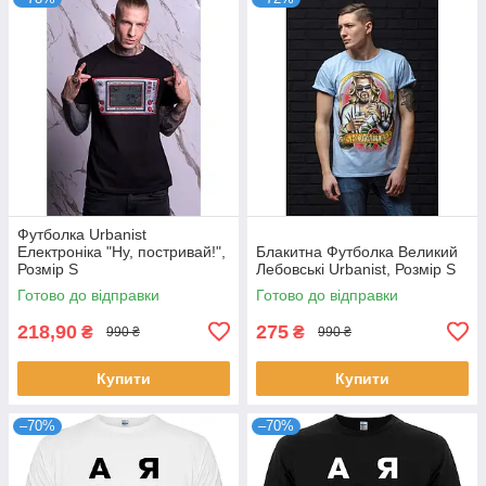
Футболка Urbanist
Електроніка "Ну, постривай!",
Блакитна Футболка Великий
Розмір S
Лебовські Urbanist, Розмір S
Готово до відправки
Готово до відправки
218,90
275
₴
₴
990 ₴
990 ₴
Купити
Купити
–70%
–70%