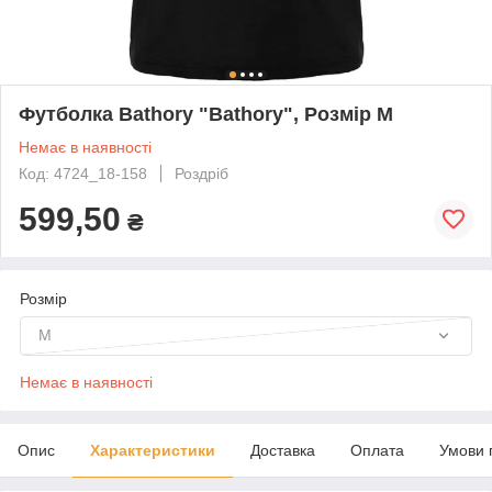
Футболка Bathory "Bathory", Розмір M
Немає в наявності
Код: 4724_18-158
Роздріб
599,50
₴
Розмір
M
Немає в наявності
Опис
Характеристики
Доставка
Оплата
Умови 