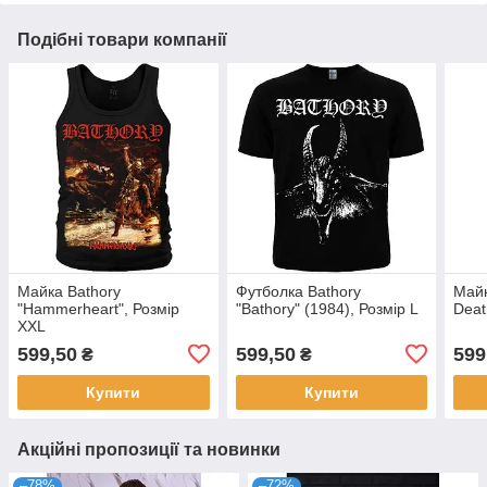
Подібні товари компанії
Майка Bathory
Футболка Bathory
Майк
"Hammerheart", Розмір
"Bathory" (1984), Розмір L
Deat
XXL
599,50
599,50
599
₴
₴
Купити
Купити
Акційні пропозиції та новинки
–78%
–72%