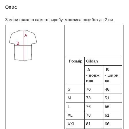
Опис
Заміри вказано самого виробу, можлива похибка до 2 см.
Розмір
Gildan
A
B
-
довж
-
шири
ина
на
S
70
46
M
73
51
L
76
56
XL
78
61
XXL
81
66