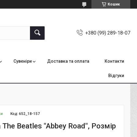
Кошик
+380 (99) 289-18-07
Сувеніри
Доставка та оплата
Контакти
Відгуки
ки
Код:
652_18-157
The Beatles "Abbey Road", Розмір