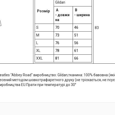
Gildan
A
B
Розмір
-
довжи
-
ширина
на
S
70
46
83
M
73
51
L
76
56
XL
78
61
XXL
81
66
atles "Abbey Road" виробництво: Gildan;тканина: 100% бавовна (якіс
сений методом шовкотрафаретного друку (не тріскається, не псуєт
иробництва EU.Прати при температурі до 30°