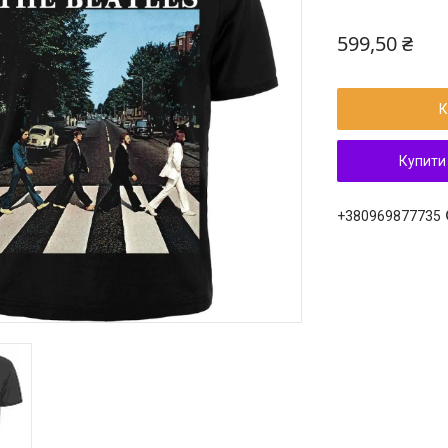
599,50 ₴
К
Купити
+380969877735