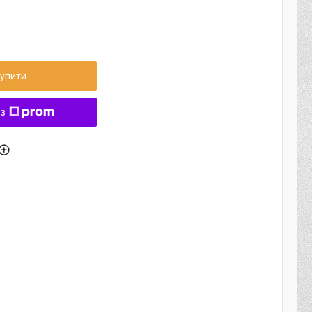
упити
 з