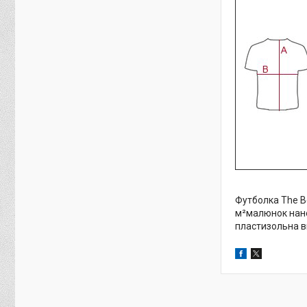
Футболка The Be
м²малюнок нане
пластизольна в