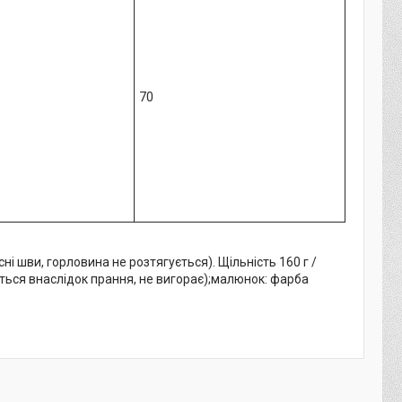
70
ні шви, горловина не розтягується). Щільність 160 г /
ься внаслідок прання, не вигорає);малюнок: фарба