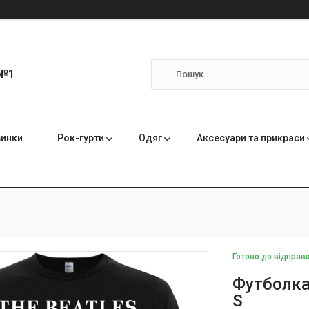
 №1
инки
Рок-гурти
Одяг
Аксесуари та прикраси
Готово до відправ
Футболка 
S