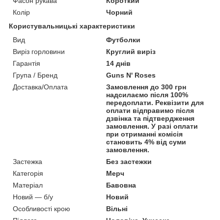
Фасон рукава
Короткий
Колір
Чорний
Користувальницькі характеристики
Вид
Футболки
Виріз горловини
Круглий виріз
Гарантія
14 днів
Група / Бренд
Guns N' Roses
Доставка/Оплата
Замовлення до 300 грн
надсилаємо після 100%
передоплати. Реквізити для
оплати відправимо після
дзвінка та підтвердження
замовлення. У разі оплати
при отриманні комісія
становить 4% від суми
замовлення.
Застежка
Без застежки
Категорія
Мерч
Матеріал
Бавовна
Новий — б/у
Новий
Особливості крою
Вільні