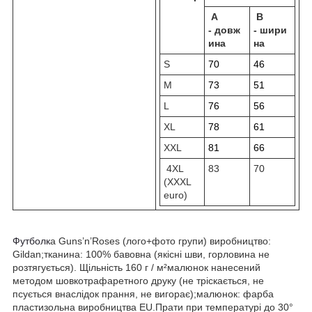
A
B
-
довж
-
шири
ина
на
S
70
46
M
73
51
L
76
56
XL
78
61
XXL
81
66
4XL
83
70
(XXXL
euro)
Футболк
а Guns’n’Roses (лого+фото групи) виробництво:
Gildan;тканина: 100% бавовна (якісні шви, горловина не
розтягується). Щільність 160 г / м²малюнок нанесений
методом шовкотрафаретного друку (не тріскається, не
псується внаслідок прання, не вигорає);малюнок: фарба
пластизольна виробництва EU.Прати при температурі до 30°