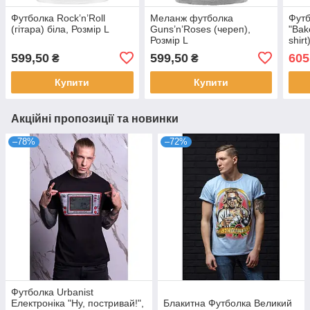
Футболка Rock’n’Roll
Меланж футболка
Футб
(гітара) біла, Розмір L
Guns’n’Roses (череп),
"Bak
Розмір L
shirt
599,50
599,50
605
₴
₴
Купити
Купити
Акційні пропозиції та новинки
–78%
–72%
Футболка Urbanist
Електроніка "Ну, постривай!",
Блакитна Футболка Великий