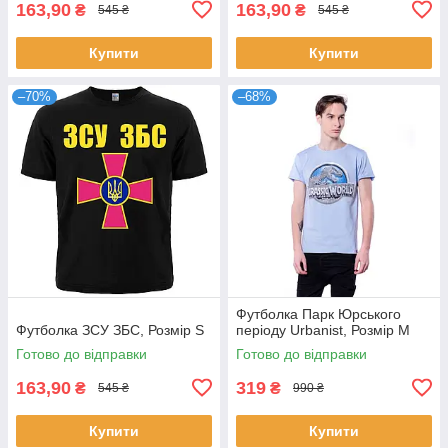
163,90
163,90
₴
₴
545 ₴
545 ₴
Купити
Купити
–70%
–68%
Футболка Парк Юрського
Футболка ЗСУ ЗБС, Розмір S
періоду Urbanist, Розмір M
Готово до відправки
Готово до відправки
163,90
319
₴
₴
545 ₴
990 ₴
Купити
Купити