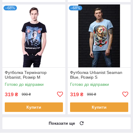
–68%
–68%
Футболка Термінатор
Футболка Urbanist Seaman
Urbanist, Розмір M
Blue, Розмір S
Готово до відправки
Готово до відправки
319
319
₴
₴
990 ₴
990 ₴
Купити
Купити
Показати ще