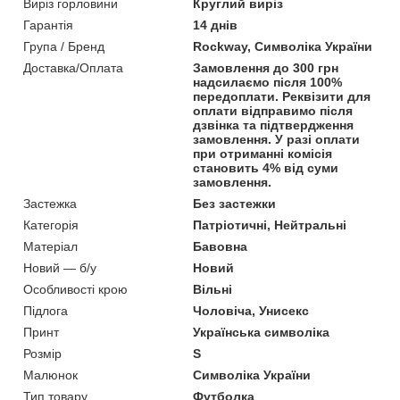
Виріз горловини
Круглий виріз
Гарантія
14 днів
Група / Бренд
Rockway, Символіка України
Доставка/Оплата
Замовлення до 300 грн
надсилаємо після 100%
передоплати. Реквізити для
оплати відправимо після
дзвінка та підтвердження
замовлення. У разі оплати
при отриманні комісія
становить 4% від суми
замовлення.
Застежка
Без застежки
Категорія
Патріотичні, Нейтральні
Матеріал
Бавовна
Новий — б/у
Новий
Особливості крою
Вільні
Підлога
Чоловіча, Унисекс
Принт
Українська символіка
Розмір
S
Малюнок
Символіка України
Тип товару
Футболка