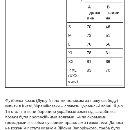
A
B
-
довж
-
шири
ина
на
S
70
46
M
73
51
L
76
56
XL
78
61
XXL
81
66
4XL
83
70
(XXXL
euro)
Футболка Козак (Душу й тіло ми по
ложим за
нашу свободу) -
купити в Києві, УкраїніКозаки – славетні українські воїни. Ще з
15 століття вони боронили українські землі від загарбників.
Козаки були професійними вояками, жили окремими
громадами зі своїми суворими правилами і законами. Далеко
не кожен міг стати козаком Війська Запорізького, треба було