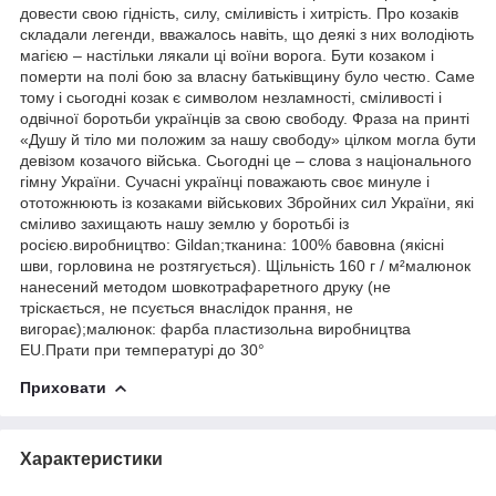
довести свою гідність, силу, сміливість і хитрість. Про козаків
складали легенди, вважалось навіть, що деякі з них володіють
магією – настільки лякали ці воїни ворога. Бути козаком і
померти на полі бою за власну батьківщину було честю. Саме
тому і сьогодні козак є символом незламності, сміливості і
одвічної боротьби українців за свою свободу. Фраза на принті
«Душу й тіло ми положим за нашу свободу» цілком могла бути
девізом козачого війська. Сьогодні це – слова з національного
гімну України. Сучасні українці поважають своє минуле і
ототожнюють із козаками військових Збройних сил України, які
сміливо захищають нашу землю у боротьбі із
росією.виробництво: Gildan;тканина: 100% бавовна (якісні
шви, горловина не розтягується). Щільність 160 г / м²малюнок
нанесений методом шовкотрафаретного друку (не
тріскається, не псується внаслідок прання, не
вигорає);малюнок: фарба пластизольна виробництва
EU.Прати при температурі до 30°
Приховати
Характеристики