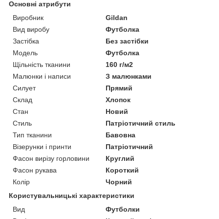
Основні атрибути
Виробник
Gildan
Вид виробу
Футболка
Застібка
Без застібки
Модель
Футболка
Щільність тканини
160 г/м2
Малюнки і написи
З малюнками
Силует
Прямий
Склад
Хлопок
Стан
Новий
Стиль
Патріотичний стиль
Тип тканини
Бавовна
Візерунки і принти
Патріотичний
Фасон вирізу горловини
Круглий
Фасон рукава
Короткий
Колір
Чорний
Користувальницькі характеристики
Вид
Футболки