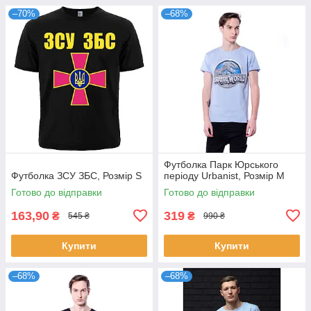
–70%
–68%
Футболка Парк Юрського
Футболка ЗСУ ЗБС, Розмір S
періоду Urbanist, Розмір M
Готово до відправки
Готово до відправки
163,90
319
₴
₴
545 ₴
990 ₴
Купити
Купити
–68%
–68%