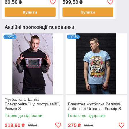
60,50
599,50
₴
₴
Купити
Купити
Акційні пропозиції та новинки
–78%
–72%
Футболка Urbanist
Електроніка "Ну, постривай!",
Блакитна Футболка Великий
Розмір S
Лебовські Urbanist, Розмір S
Готово до відправки
Готово до відправки
218,90
275
₴
₴
990 ₴
990 ₴