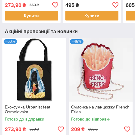
273,90
495
605
₴
₴
550 ₴
Купити
Купити
Акційні пропозиції та новинки
–50%
–46%
Еко-сумка Urbanist feat
Сумочка на ланцюжку French
Osmolovska
Fries
Готово до відправки
Готово до відправки
273,90
209
₴
₴
550 ₴
390 ₴