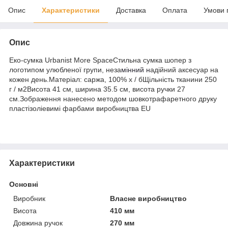
Опис
Характеристики
Доставка
Оплата
Умови 
Опис
Еко-сумка Urbanist More SpaceСтильна сумка шопер з
логотипом улюбленої групи, неза
мінний н
адійний аксесуар на
кожен день.Матеріал: саржа, 100% х / бЩільність тканини 250
г / м2Висота 41 см, ширина 35.5 см, висота ручки 27
см.Зображення нанесено методом шовкотрафаретного друку
пластізоліевимі фарбами виробництва EU
Характеристики
Основні
Виробник
Власне виробництво
Висота
410 мм
Довжина ручок
270 мм