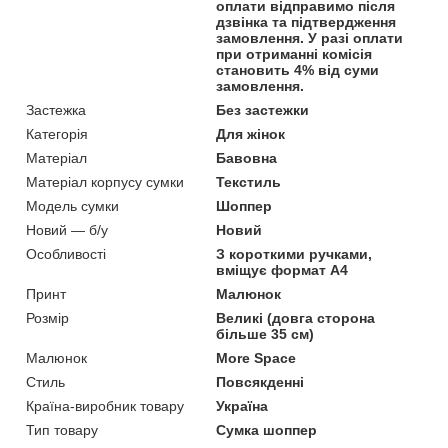
оплати відправимо після
дзвінка та підтвердження
замовлення. У разі оплати
при отриманні комісія
становить 4% від суми
замовлення.
Застежка
Без застежки
Категорія
Для жінок
Матеріал
Бавовна
Матеріал корпусу сумки
Текстиль
Модель сумки
Шоппер
Новий — б/у
Новий
Особливості
З короткими ручками,
вміщує формат А4
Принт
Малюнок
Розмір
Великі (довга сторона
більше 35 см)
Малюнок
More Space
Стиль
Повсякденні
Країна-виробник товару
Україна
Тип товару
Сумка шоппер