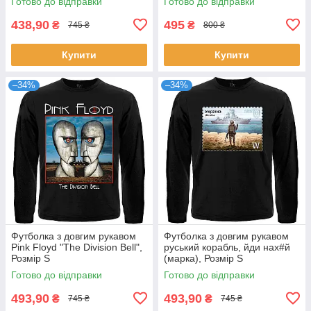
Готово до відправки
Готово до відправки
438,90
495
₴
₴
745 ₴
800 ₴
Купити
Купити
–34%
–34%
Футболка з довгим рукавом
Футболка з довгим рукавом
Pink Floyd "The Division Bell",
руський корабль, йди нах#й
Розмір S
(марка), Розмір S
Готово до відправки
Готово до відправки
493,90
493,90
₴
₴
745 ₴
745 ₴