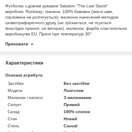
Футболка з довгим рукавом Sabaton "The Last Stand"
виробник: Rockway; тканина: 100% бавовна (якісні шви,
горловина не розтягується); малюнок нанесений методом
шовкотрафаретного друку (не тріскається, не псується
внаслідок прання, не вигорає); малюнок: фарба пластизольна
виробництва EU. Прати при температурі 30°
Приховати
Характеристики
Основні атрибути
Застібка
Без застібки
Модель
Лонгслив
Малюнки і написи
З малюнками
Силует
Прямий
Склад
100% хлопок
Стан
Новий
Стиль
Casual