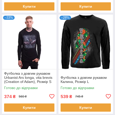
Купити
Купити
–33%
–28%
Футболка з довгим рукавом
Urbanist Ars longa, vita brevis
Футболка з довгим рукавом
(Сreation of Adam), Розмір S
Калина, Розмір L
Готово до відправки
Готово до відправки
374
539
₴
₴
560 ₴
745 ₴
Купити
Купити