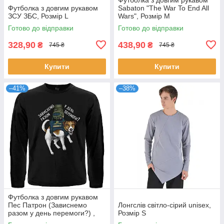
Футболка з довгим рукавом
Sabaton "The War To End All
ЗСУ ЗБС, Розмір L
Wars", Розмір M
Готово до відправки
Готово до відправки
328,90
438,90
₴
₴
745 ₴
745 ₴
Купити
Купити
–41%
–38%
Футболка з довгим рукавом
Пес Патрон (Зависнемо
Лонгслів світло-сірий unisex,
разом у день перемоги?) ,
Розмір S
Розмір M