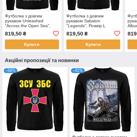
Футболка з довгим
Футболка з довгим
Футб
рукавом Unleashed
рукавом Sabaton
рука
"Across the Open Sea",
"Legends", Розмір L
Albu
Розмір S
Розм
819,50
819,50
819
₴
₴
Купити
Купити
Акційні пропозиції та новинки
–56%
–41%
Футболка з довгим рукавом