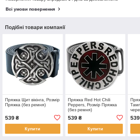
Всі умови повернення
Подібні товари компанії
Пряжка Щит вікінга, Розмір
Пряжка Red Hot Chili
Пряж
Пряжка (без ремня)
Peppers, Розмір Пряжка
Тамп
(без ремня)
чере
(без
539
539
539
₴
₴
Купити
Купити