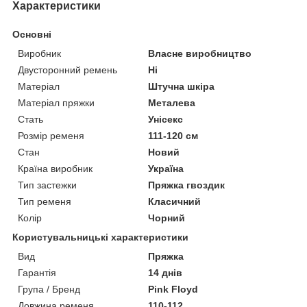
Характеристики
Основні
Виробник
Власне виробництво
Двусторонний ремень
Ні
Матеріал
Штучна шкіра
Матеріал пряжки
Металева
Стать
Унісекс
Розмір ременя
111-120 см
Стан
Новий
Країна виробник
Україна
Тип застежки
Пряжка гвоздик
Тип ременя
Класичний
Колір
Чорний
Користувальницькі характеристики
Вид
Пряжка
Гарантія
14 днів
Група / Бренд
Pink Floyd
Довжина ременя
110-112