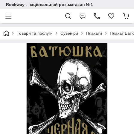
Rockway - національний рок-магазин №1
Товари та послуги
Сувеніри
Плакати
Плакат Батю