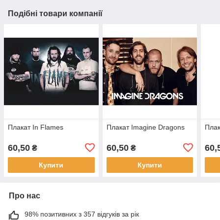
Подібні товари компанії
Плакат In Flames
Плакат Imagine Dragons
Пла
60,50
60,50
60,
₴
₴
Купити
Купити
Про нас
98% позитивних з 357 відгуків за рік