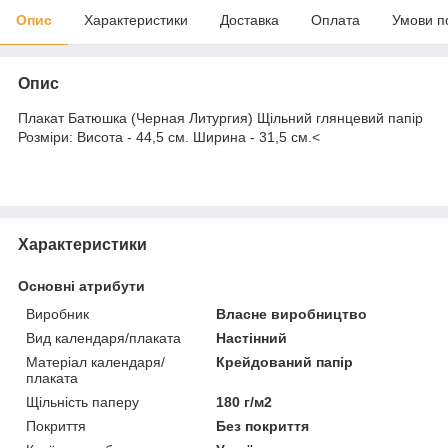
Опис
Характеристики
Доставка
Оплата
Умови п
Опис
Плакат Батюшка (Черная Литургия) Щільний глянцевий папір
Розміри: Висота - 44,5 см. Ширина - 31,5 см.<
Характеристики
Основні атрибути
Виробник
Власне виробництво
Вид календаря/плаката
Настінний
Матеріал календаря/
Крейдований папір
плаката
Щільність паперу
180 г/м2
Покриття
Без покриття