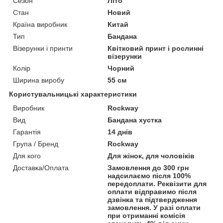
Сезон
Літо
Стан
Новий
Країна виробник
Китай
Тип
Бандана
Візерунки і принти
Квітковий принт і рослинні
візерунки
Колір
Чорний
Ширина виробу
55 см
Користувальницькі характеристики
Виробник
Rockway
Вид
Бандана хустка
Гарантія
14 днів
Група / Бренд
Rockway
Для кого
Для жінок, для чоловіків
Доставка/Оплата
Замовлення до 300 грн
надсилаємо після 100%
передоплати. Реквізити для
оплати відправимо після
дзвінка та підтвердження
замовлення. У разі оплати
при отриманні комісія