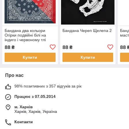
Бандана два кольори
Бандана Череп Щелепа 2
Банд
Огірки подвійні білі на
маст
індиго і червоному тлі
88
88
88
₴
₴
Купити
Купити
Про нас
98% позитивних з 357 відгуків за рік
Працює з 07.05.2014
м. Харків
Харків, Харків, Україна
Контакти