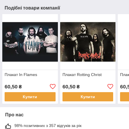
Подібні товари компанії
Плакат In Flames
Плакат Rotting Christ
Плак
60,50
60,50
60,
₴
₴
Купити
Купити
Про нас
98% позитивних з 357 відгуків за рік