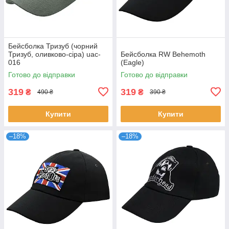
Бейсболка Тризуб (чорний
Тризуб, оливково-сіра) uac-
Бейсболка RW Behemoth
016
(Eagle)
Готово до відправки
Готово до відправки
319
319
₴
₴
490 ₴
390 ₴
Купити
Купити
–18%
–18%