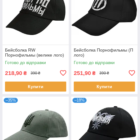
Бейсболка RW
Бейсболка Порнофильмы (П
Порнофильмы (велике лого)
лого)
Готово до відправки
Готово до відправки
218,90
251,90
₴
₴
390 ₴
390 ₴
Купити
Купити
–35%
–18%