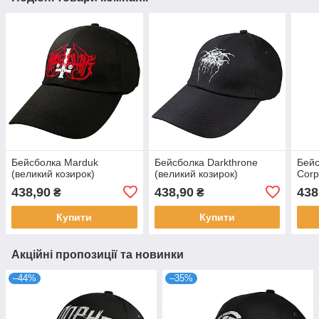
Бейсболка Marduk
Бейсболка Darkthrone
Бейс
(великий козирок)
(великий козирок)
Corp
438,90
438,90
438
₴
₴
Купити
Купити
Акційні пропозиції та новинки
–44%
–35%