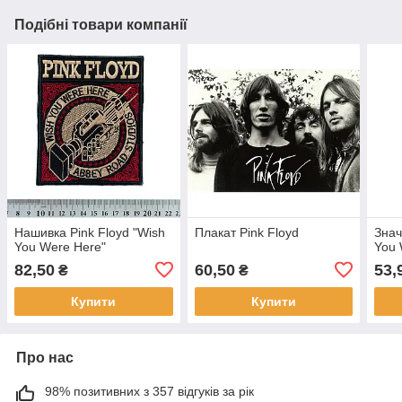
Подібні товари компанії
Нашивка Pink Floyd "Wish
Плакат Pink Floyd
Знач
You Were Here"
You 
82,50
60,50
53,
₴
₴
Купити
Купити
Про нас
98% позитивних з 357 відгуків за рік