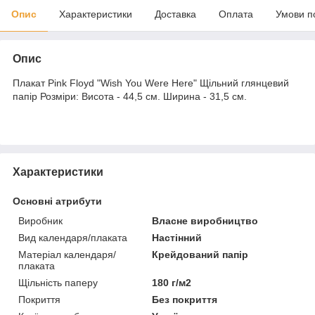
Опис
Характеристики
Доставка
Оплата
Умови п
Опис
Плакат Pink Floyd "Wish You Were Here" Щільний глянцевий
папір Розміри: Висота - 44,5 см. Ширина - 31,5 см.
Характеристики
Основні атрибути
Виробник
Власне виробництво
Вид календаря/плаката
Настінний
Матеріал календаря/
Крейдований папір
плаката
Щільність паперу
180 г/м2
Покриття
Без покриття