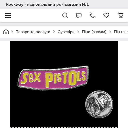
Rockway - національний рок-магазин №1
Товари та послуги
Сувеніри
Піни (значки)
Пін (зн