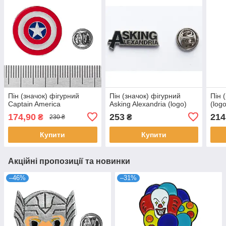
Пін (значок) фігурний
Пін (значок) фігурний
Пін 
Captain America
Asking Alexandria (logo)
(log
174,90
253
214
₴
₴
230 ₴
Купити
Купити
Акційні пропозиції та новинки
–46%
–31%