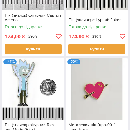
Пін (значок) фігурний Captain
America
Пін (значок) фігурний Joker
Готово до відправки
Готово до відправки
174,90
174,90
₴
₴
230 ₴
230 ₴
Купити
Купити
–24%
–23%
Пін (значок) фігурний Rick
Металевий пін (upn-001)
and Morty (Rick)
Love Hurts