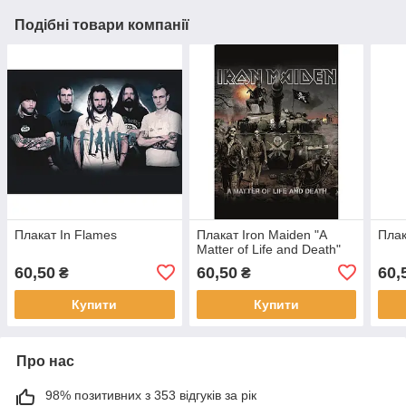
Подібні товари компанії
Плакат In Flames
Плакат Iron Maiden "A
Плак
Matter of Life and Death"
60,50
60,50
60,
₴
₴
Купити
Купити
Про нас
98% позитивних з 353 відгуків за рік