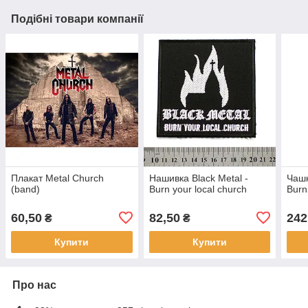
Подібні товари компанії
Плакат Metal Church
Нашивка Black Metal -
Чашк
(band)
Burn your local church
Burn
60,50
82,50
242
₴
₴
Купити
Купити
Про нас