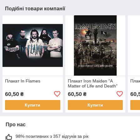
Подібні товари компанії
Плакат In Flames
Плакат Iron Maiden "A
Плак
Matter of Life and Death"
60,50
60,50
60,
₴
₴
Купити
Купити
Про нас
98% позитивних з 357 відгуків за рік